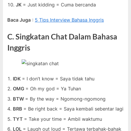
JK
= Just kidding = Cuma bercanda
Baca Juga
:
5 Tips Interview Bahasa Inggris
C. Singkatan Chat Dalam Bahasa
Inggris
IDK
= I don’t know = Saya tidak tahu
OMG
= Oh my god = Ya Tuhan
BTW
= By the way = Ngomong-ngomong
BRB
= Be right back = Saya kembali sebentar lagi
TYT
= Take your time = Ambil waktumu
LOL
= Laugh out loud = Tertawa terbahak-bahak