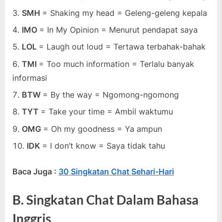
SMH
= Shaking my head = Geleng-geleng kepala
IMO
= In My Opinion = Menurut pendapat saya
LOL
= Laugh out loud = Tertawa terbahak-bahak
TMI
= Too much information = Terlalu banyak
informasi
BTW
= By the way = Ngomong-ngomong
TYT
= Take your time = Ambil waktumu
OMG
= Oh my goodness = Ya ampun
IDK
= I don’t know = Saya tidak tahu
Baca Juga :
30 Singkatan Chat Sehari-Hari
B. Singkatan Chat Dalam Bahasa
Inggris