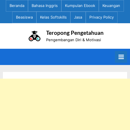
Skip
Beranda
Bahasa Inggris
Kumpulan Ebook
Keuangan
to
Beasiswa
Kelas Softskills
Jasa
Privacy Policy
content
Teropong Pengetahuan
Pengembangan Diri & Motivasi