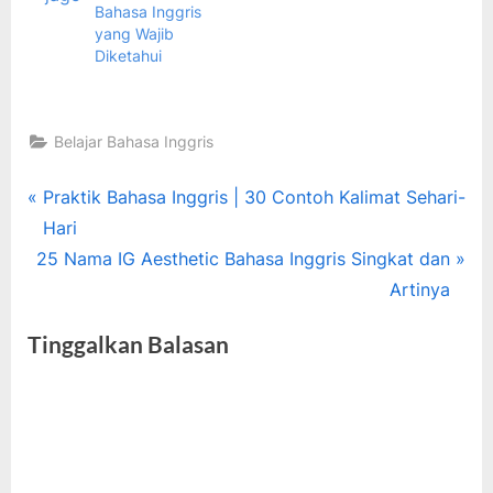
Bahasa Inggris
yang Wajib
Diketahui
Belajar Bahasa Inggris
Tags:
belajar
Navigasi
P
Praktik Bahasa Inggris | 30 Contoh Kalimat Sehari-
bahasa
r
Hari
pos
inggris
N
e
25 Nama IG Aesthetic Bahasa Inggris Singkat dan
,
e
v
Artinya
singkatan
x
i
bahasa
Tinggalkan Balasan
inggris
t
o
P
u
o
s
s
P
t
o