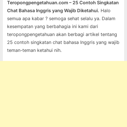
Teropongpengetahuan.com – 25 Contoh Singkatan
Posted
By
Mei
teropongpengetahuan
Tak ada
Chat Bahasa Inggris yang Wajib Diketahui.
Halo
on
12,
pada
komentar
semua apa kabar ? semoga sehat selalu ya. Dalam
2024
Apa
kesempatan yang berbahagia ini kami dari
itu
PAP,
teropongpengetahuan akan berbagi artikel tentang
LOL
25 contoh singkatan chat bahasa Inggris yang wajib
dan
teman-teman ketahui nih.
25
Singkatan
Chat
Bahasa
Inggris
yang
Wajib
Diketahui