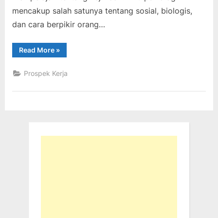
mencakup salah satunya tentang sosial, biologis,
dan cara berpikir orang…
“5
Read More
»
Prospek
Kerja
Jurusan
Prospek Kerja
Psikologi”