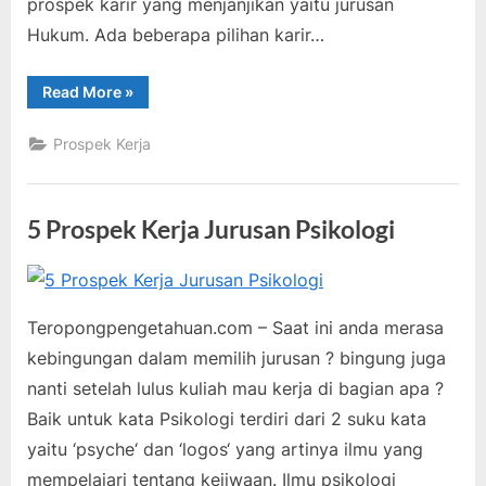
prospek karir yang menjanjikan yaitu jurusan
Hukum. Ada beberapa pilihan karir…
“5
Read More
»
Prospek
Karir
Jurusan
Prospek Kerja
Hukum”
5 Prospek Kerja Jurusan Psikologi
Posted
By
Mei
teropongpengetahuan
6
on
15,
pada
Komentar
Teropongpengetahuan.com – Saat ini anda merasa
2021
5
kebingungan dalam memilih jurusan ? bingung juga
Prospek
nanti setelah lulus kuliah mau kerja di bagian apa ?
Kerja
Baik untuk kata Psikologi terdiri dari 2 suku kata
Jurusan
Psikologi
yaitu ‘psyche‘ dan ‘logos‘ yang artinya ilmu yang
mempelajari tentang kejiwaan. Ilmu psikologi