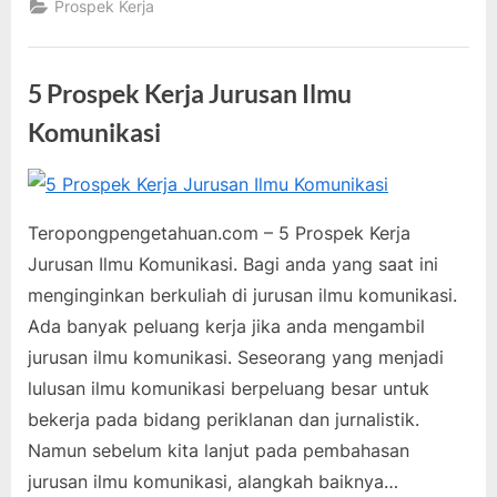
Prospek Kerja
Peluang
Kerja
Tertinggi”
5 Prospek Kerja Jurusan Ilmu
Komunikasi
Posted
By
Mei
teropongpengetahuan
2
on
24,
pada
Komentar
Teropongpengetahuan.com – 5 Prospek Kerja
2021
5
Jurusan Ilmu Komunikasi. Bagi anda yang saat ini
Prospek
menginginkan berkuliah di jurusan ilmu komunikasi.
Kerja
Ada banyak peluang kerja jika anda mengambil
Jurusan
Ilmu
jurusan ilmu komunikasi. Seseorang yang menjadi
Komunikasi
lulusan ilmu komunikasi berpeluang besar untuk
bekerja pada bidang periklanan dan jurnalistik.
Namun sebelum kita lanjut pada pembahasan
jurusan ilmu komunikasi, alangkah baiknya…