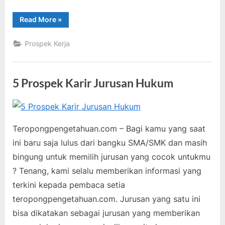
“5
Read More
»
Prospek
Kerja
Jurusan
Prospek Kerja
Ilmu
Komunikasi”
5 Prospek Karir Jurusan Hukum
Posted
By
Mei
teropongpengetahuan
4
on
16,
pada
Komentar
Teropongpengetahuan.com – Bagi kamu yang saat
2021
5
ini baru saja lulus dari bangku SMA/SMK dan masih
Prospek
bingung untuk memilih jurusan yang cocok untukmu
Karir
? Tenang, kami selalu memberikan informasi yang
Jurusan
Hukum
terkini kepada pembaca setia
teropongpengetahuan.com. Jurusan yang satu ini
bisa dikatakan sebagai jurusan yang memberikan