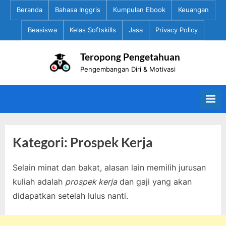
Skip
Beranda
Bahasa Inggris
Kumpulan Ebook
Keuangan
to
Beasiswa
Kelas Softskills
Jasa
Privacy Policy
content
Teropong Pengetahuan
Pengembangan Diri & Motivasi
Kategori:
Prospek Kerja
Selain minat dan bakat, alasan lain memilih jurusan
kuliah adalah
prospek kerja
dan gaji yang akan
didapatkan setelah lulus nanti.