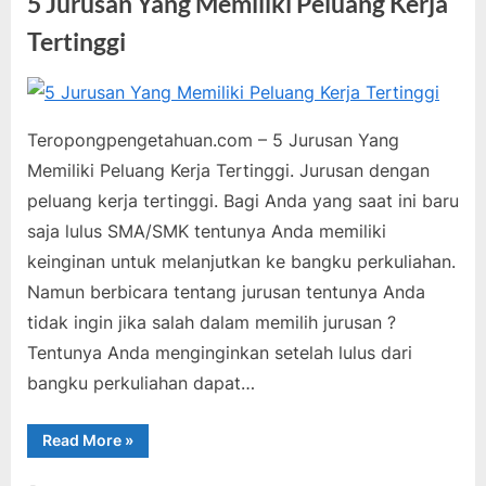
5 Jurusan Yang Memiliki Peluang Kerja
Tertinggi
Posted
By
Mei
teropongpengetahuan
2
on
26,
pada
Komentar
Teropongpengetahuan.com – 5 Jurusan Yang
2021
5
Memiliki Peluang Kerja Tertinggi. Jurusan dengan
Jurusan
peluang kerja tertinggi. Bagi Anda yang saat ini baru
Yang
saja lulus SMA/SMK tentunya Anda memiliki
Memiliki
Peluang
keinginan untuk melanjutkan ke bangku perkuliahan.
Kerja
Namun berbicara tentang jurusan tentunya Anda
Tertinggi
tidak ingin jika salah dalam memilih jurusan ?
Tentunya Anda menginginkan setelah lulus dari
bangku perkuliahan dapat…
“5
Read More
»
Jurusan
Yang
Memiliki