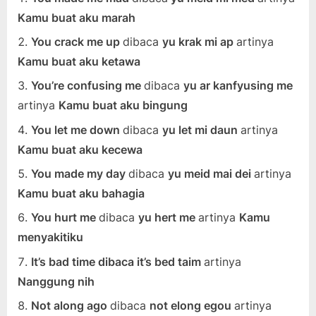
Kamu buat aku marah
You crack me up
dibaca
yu krak mi ap
artinya
Kamu buat aku ketawa
You’re confusing me
dibaca
yu ar kanfyusing me
artinya
Kamu buat aku bingung
You let me down
dibaca
yu let mi daun
artinya
Kamu buat aku kecewa
You made my day
dibaca
yu meid mai dei
artinya
Kamu buat aku bahagia
You hurt me
dibaca
yu hert me
artinya
Kamu
menyakitiku
It’s bad time dibaca it’s bed taim
artinya
Nanggung nih
Not along ago
dibaca
not elong egou
artinya