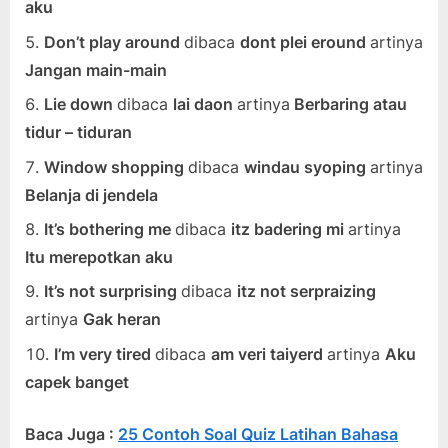
aku
Don’t play around
dibaca
dont plei eround
artinya
Jangan main-main
Lie down
dibaca
lai daon
artinya
Berbaring atau
tidur – tiduran
Window shopping
dibaca
windau syoping
artinya
Belanja di jendela
It’s bothering me
dibaca
itz badering mi
artinya
Itu merepotkan aku
It’s not surprising
dibaca
itz not serpraizing
artinya
Gak heran
I’m very tired
dibaca
am veri taiyerd
artinya
Aku
capek banget
Baca Juga :
25 Contoh Soal Quiz Latihan Bahasa