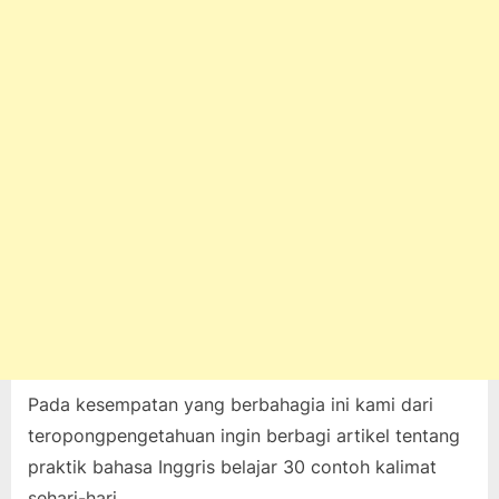
Hari
Pada kesempatan yang berbahagia ini kami dari
teropongpengetahuan ingin berbagi artikel tentang
praktik bahasa Inggris belajar 30 contoh kalimat
sehari-hari.