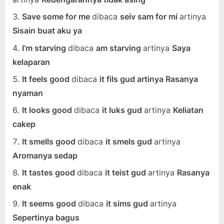
Save some for me
dibaca
seiv sam for mi
artinya
Sisain buat aku ya
I’m starving
dibaca
am starving
artinya
Saya
kelaparan
It feels good
dibaca
it fils gud artinya Rasanya
nyaman
It looks good
dibaca
it luks gud
artinya
Keliatan
cakep
It smells good
dibaca
it smels gud
artinya
Aromanya sedap
It tastes good
dibaca
it teist gud
artinya
Rasanya
enak
It seems good
dibaca
it sims gud
artinya
Sepertinya bagus