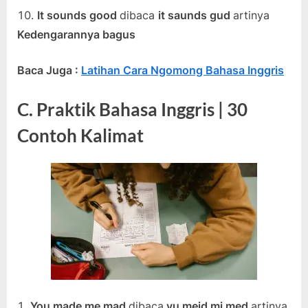
It sounds good
dibaca
it saunds gud
artinya
Kedengarannya bagus
Baca Juga :
Latihan Cara Ngomong Bahasa Inggris
C. Praktik Bahasa Inggris | 30
Contoh Kalimat
You made me mad
dibaca
yu meid mi med
artinya