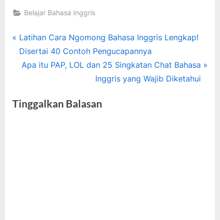
Belajar Bahasa Inggris
Tags:
bahasa
Navigasi
P
Latihan Cara Ngomong Bahasa Inggris Lengkap!
inggris
r
Disertai 40 Contoh Pengucapannya
pos
,
e
N
Apa itu PAP, LOL dan 25 Singkatan Chat Bahasa
belajar
v
e
Inggris yang Wajib Diketahui
kalimat
i
x
bahasa
Tinggalkan Balasan
inggris
o
t
u
P
s
o
P
s
o
t
s
:
t
: