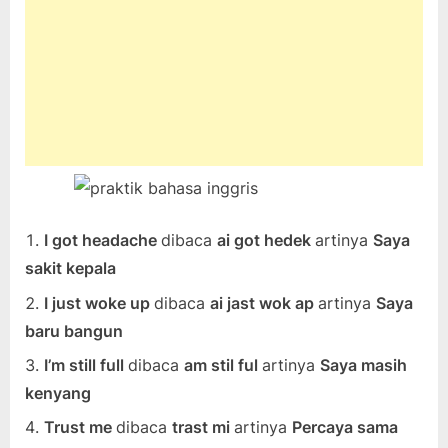
I got headache
dibaca
ai got hedek
artinya
Saya
sakit kepala
I just woke up
dibaca
ai jast wok ap
artinya
Saya
baru bangun
I’m still full
dibaca
am stil ful
artinya
Saya masih
kenyang
Trust me
dibaca
trast mi
artinya
Percaya sama