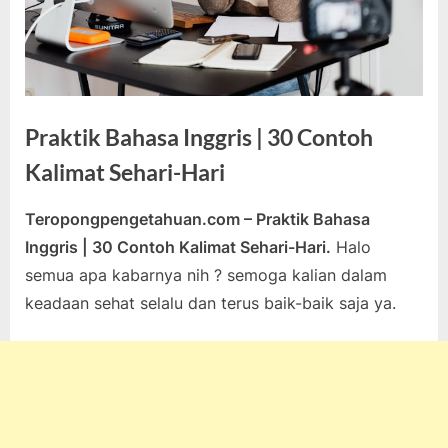
Praktik Bahasa Inggris | 30 Contoh
Kalimat Sehari-Hari
Teropongpengetahuan.com – Praktik Bahasa
Posted
By
Mei
teropongpengetahuan
Tak ada
Inggris | 30 Contoh Kalimat Sehari-Hari.
Halo
on
11,
pada
komentar
semua apa kabarnya nih ? semoga kalian dalam
2024
Praktik
keadaan sehat selalu dan terus baik-baik saja ya.
Bahasa
Inggris
|
30
Contoh
Kalimat
Sehari-