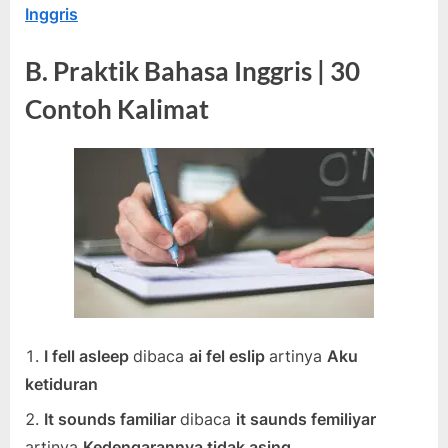
Inggris
B. Praktik Bahasa Inggris | 30
Contoh Kalimat
I fell asleep
dibaca
ai fel eslip
artinya
Aku
ketiduran
It sounds familiar
dibaca
it saunds femiliyar
artinya
Kedengarannya tidak asing