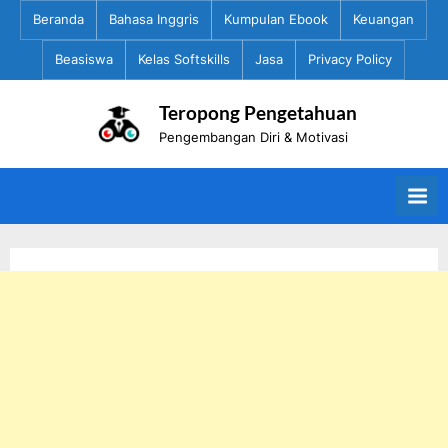
Skip
Beranda
Bahasa Inggris
Kumpulan Ebook
Keuangan
to
Beasiswa
Kelas Softskills
Jasa
Privacy Policy
content
Teropong Pengetahuan
Pengembangan Diri & Motivasi