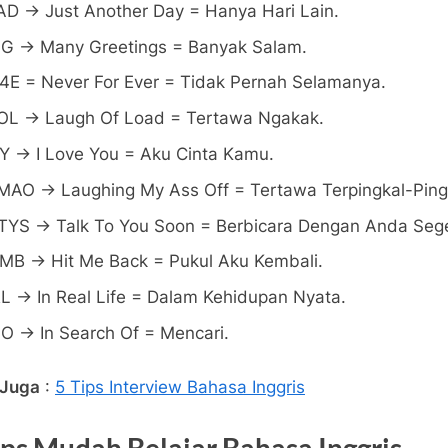
AD -> Just Another Day = Hanya Hari Lain.
G -> Many Greetings = Banyak Salam.
4E = Never For Ever = Tidak Pernah Selamanya.
OL -> Laugh Of Load = Tertawa Ngakak.
LY -> I Love You = Aku Cinta Kamu.
MAO -> Laughing My Ass Off = Tertawa Terpingkal-Ping
TYS -> Talk To You Soon = Berbicara Dengan Anda Seg
MB -> Hit Me Back = Pukul Aku Kembali.
RL -> In Real Life = Dalam Kehidupan Nyata.
SO -> In Search Of = Mencari.
 Juga
:
5 Tips Interview Bahasa Inggris