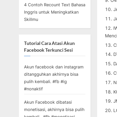
O4
4 Contoh Recount Text Bahasa
J
Inggris untuk Meningkatkan
J
Skillmu
I
Menci
Tutorial Cara Atasi Akun
C
Facebook Terkunci Sesi
D
D
Akun facebook dan instagram
C
ditangguhkan akhirnya bisa
pulih kembali. #fb #ig
N
#nonaktif
K
J
Akun Facebook dibatasi
monetisasi, akhirnya bisa pulih
L
kembali . #fb #monetisasi