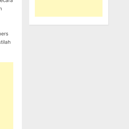
secara
m
mers
tilah