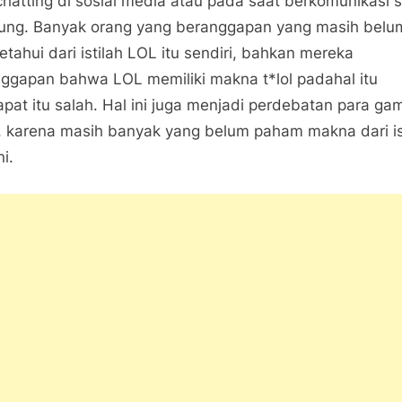
chatting di sosial media atau pada saat berkomunikasi 
Itu
ung. Banyak orang yang beranggapan yang masih belu
LOL,
ASAP,
tahui dari istilah LOL itu sendiri, bahkan mereka
LMAO
ggapan bahwa LOL memiliki makna t*lol padahal itu
dan
pat itu salah. Hal ini juga menjadi perdebatan para ga
30
i, karena masih banyak yang belum paham makna dari is
Singkatan
i.
Chat
Bahasa
Inggris
Lainnya