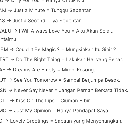
U -> Only For You = Hanya Untuk Mu.
AM -> Just a Minute = Tunggu Sebentar.
AS -> Just a Second = Iya Sebentar.
WALU -> I Will Always Love You = Aku Akan Selalu
ntaimu.
IBM -> Could it Be Magic ? = Mungkinkah Itu Sihir ?
TRT -> Do The Right Thing = Lakukan Hal yang Benar.
AE -> Dreams Are Empty = Mimpi Kosong.
UT -> See You Tomorrow = Sampai Berjumpa Besok.
SN -> Never Say Never = Jangan Pernah Berkata Tidak
OTL -> Kiss On The Lips = Ciuman Bibir.
MO -> Just My Opinion = Hanya Pendapat Saya.
G -> Lovely Greetings = Sapaan yang Menyenangkan.