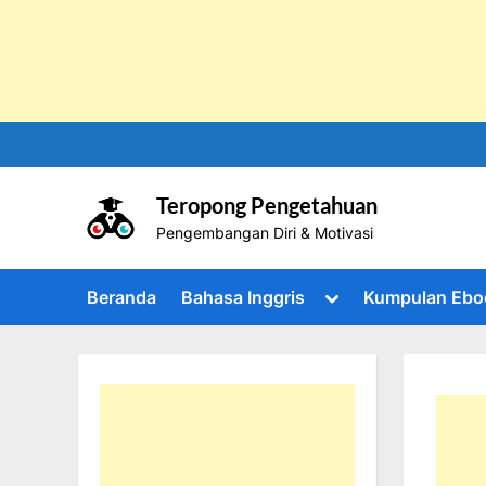
Skip
to
content
Teropong Pengetahuan
Pengembangan Diri & Motivasi
Toggle
Beranda
Bahasa Inggris
Kumpulan Ebo
sub-
menu