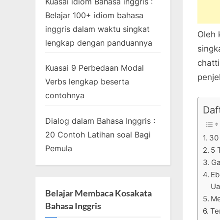
Kuasai idiom Bahasa inggris :
Belajar 100+ idiom bahasa
inggris dalam waktu singkat
Oleh 
lengkap dengan panduannya
singk
chatt
Kuasai 9 Perbedaan Modal
penje
Verbs lengkap beserta
contohnya
Daft
Dialog dalam Bahasa Inggris :
20 Contoh Latihan soal Bagi
30
Pemula
5 
Ga
Eb
Ua
Belajar Membaca Kosakata
Me
Bahasa Inggris
Te