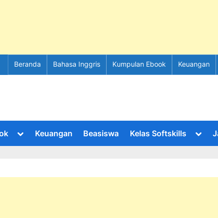
Beranda
Bahasa Inggris
Kumpulan Ebook
Keuangan
Toggle
Toggl
ok
Keuangan
Beasiswa
Kelas Softskills
J
sub-
sub-
menu
menu