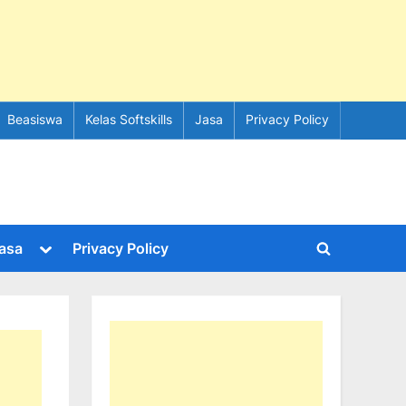
Beasiswa
Kelas Softskills
Jasa
Privacy Policy
e
Toggle
asa
Privacy Policy
Toggle
sub-
menu
search
form