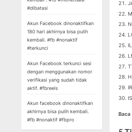
J
#dibatasi
M
Akun Facebook dinonaktifkan
N
180 hari akhirnya bisa pulih
L
kembali. #fb #nonaktif
I
#terkunci
L
Akun Facebook terkunci sesi
T
dengan menggunakan nomor
H
verifikasi yang sudah tidak
I
aktif. #fbreels
I
Akun facebook dinonaktifkan
akhirnya bisa pulih kembali.
Baca
#fb #nonaktif #fbpro