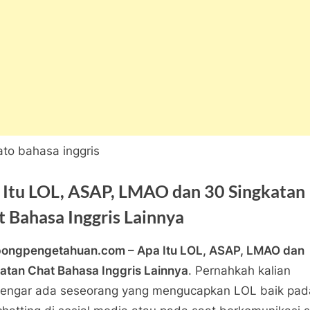
 Itu LOL, ASAP, LMAO dan 30 Singkatan
t Bahasa Inggris Lainnya
ongpengetahuan.com – Apa Itu LOL, ASAP, LMAO dan
ber
a
ngpengetahuan
atan Chat Bahasa Inggris Lainnya
. Pernahkah kalian
21
pada
tar
engar ada seseorang yang mengucapkan LOL baik pad
Apa