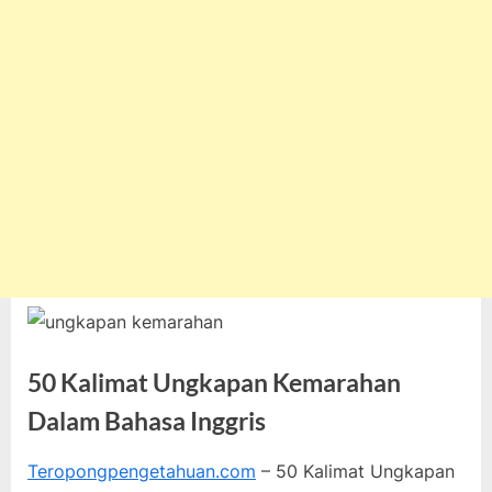
50 Kalimat Ungkapan Kemarahan
Dalam Bahasa Inggris
Teropongpengetahuan.com
– 50 Kalimat Ungkapan
Posted
By
Oktober
teropongpengetahuan
Tak ada