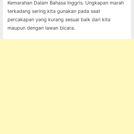
Kemarahan Dalam Bahasa Inggris. Ungkapan marah
on
9, 2021
pada
komentar
terkadang sering kita gunakan pada saat
50
percakapan yang kurang sesuai baik dari kita
Kalimat
Ungkapan
maupun dengan lawan bicara.
Kemarahan
Dalam
Bahasa
Inggris