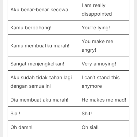
I am really
Aku benar-benar kecewa
disappointed
Kamu berbohong!
You’re lying!
You make me
Kamu membuatku marah!
angry!
Sangat menjengkelkan!
Very annoying!
Aku sudah tidak tahan lagi
I can’t stand this
dengan semua ini
anymore
Dia membuat aku marah!
He makes me mad!
Sial!
Shit!
Oh damn!
Oh sial!