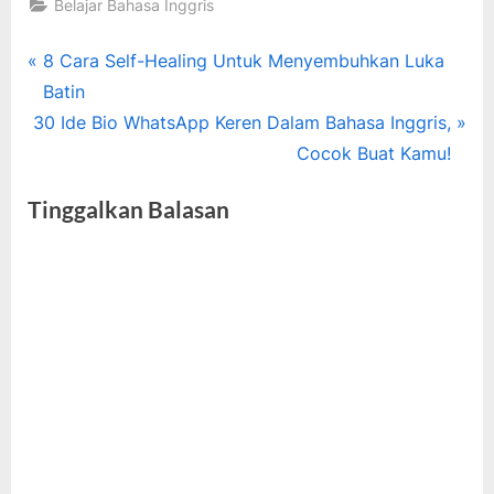
Belajar Bahasa Inggris
Tags:
50 kalimat
Navigasi
P
8 Cara Self-Healing Untuk Menyembuhkan Luka
ungkapan
r
Batin
pos
kemarahan
N
e
30 Ide Bio WhatsApp Keren Dalam Bahasa Inggris,
,
e
v
Cocok Buat Kamu!
belajar
x
i
bahasa
Tinggalkan Balasan
inggris
t
o
,
P
u
kalimat
o
s
kemarahan
s
P
,
kalimat
t
o
ungkapan
:
s
kemarahan
t
: