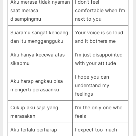
Aku merasa tidak nyaman
I don’t feel
saat merasa
comfortable when I’m
disampingmu
next to you
Suaramu sangat kencang
Your voice is so loud
dan itu menggangguku
and it bothers me
Aku hanya kecewa atas
I’m just disappointed
sikapmu
with your attitude
I hope you can
Aku harap engkau bisa
understand my
mengerti perasaanku
feelings
Cukup aku saja yang
I’m the only one who
merasakan
feels
Aku terlalu berharap
I expect too much