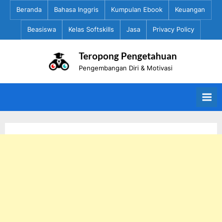
Skip
Beranda
Bahasa Inggris
Kumpulan Ebook
Keuangan
to
Beasiswa
Kelas Softskills
Jasa
Privacy Policy
content
Teropong Pengetahuan
Pengembangan Diri & Motivasi