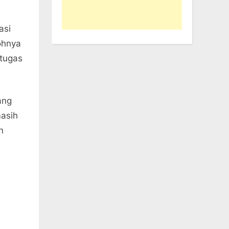
asi
ohnya
 tugas
ang
masih
n