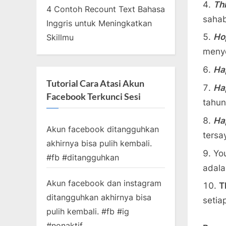
Thi
4 Contoh Recount Text Bahasa
sahab
Inggris untuk Meningkatkan
Ho
Skillmu
meny
Ha
Tutorial Cara Atasi Akun
Hap
Facebook Terkunci Sesi
tahun,
Ha
Akun facebook ditangguhkan
tersa
akhirnya bisa pulih kembali.
You
#fb #ditangguhkan
adala
Akun facebook dan instagram
T
ditangguhkan akhirnya bisa
setia
pulih kembali. #fb #ig
#nonaktif