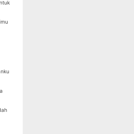
untuk
rimu
anku
da
dah