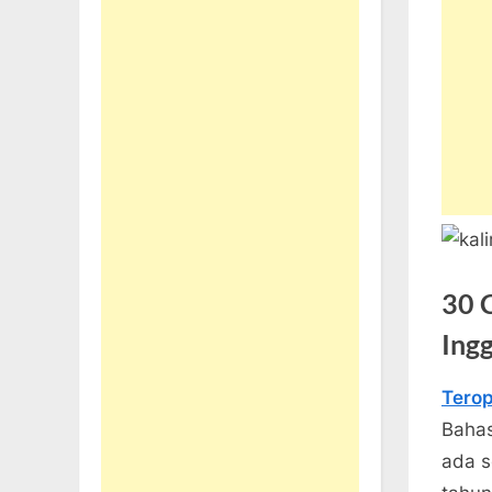
30 
Ingg
Tero
Posted
Septe
By
1
teropo
Bahas
on
22, 20
Komen
ada s