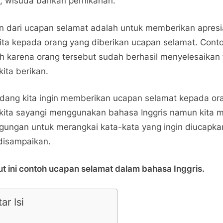
, wisuda bahkan pernikahan.
Contoh
Ucapan
n dari ucapan selamat adalah untuk memberikan apresi
Selamat
Dalam
kita kepada orang yang diberikan ucapan selamat. Cont
Bahasa
h karena orang tersebut sudah berhasil menyelesaikan
Inggris
kita berikan.
dang kita ingin memberikan ucapan selamat kepada or
kita sayangi menggunakan bahasa Inggris namun kita 
gungan untuk merangkai kata-kata yang ingin diucapka
disampaikan.
ut ini contoh ucapan selamat dalam bahasa Inggris.
ar Isi