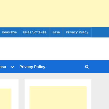
Beasiswa
Kelas Softskills
Jasa
Privacy Policy
e
Toggle
asa
Privacy Policy
Toggle
sub-
menu
search
form