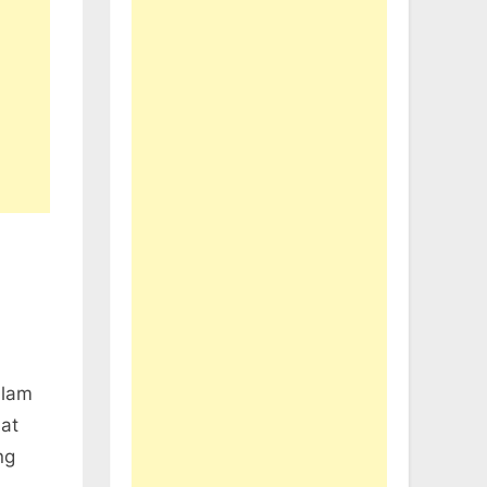
alam
at
ng