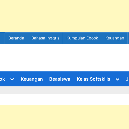
Beranda
Bahasa Inggris
Kumpulan Ebook
Keuangan
Toggle
Toggl
ok
Keuangan
Beasiswa
Kelas Softskills
J
sub-
sub-
menu
menu