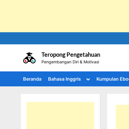
Skip
to
content
Teropong Pengetahuan
Pengembangan Diri & Motivasi
Toggle
Beranda
Bahasa Inggris
Kumpulan Ebo
sub-
menu