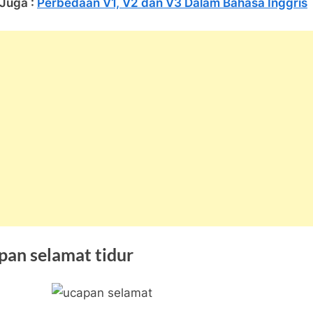
Juga :
Perbedaan V1, V2 dan V3 Dalam Bahasa Inggris
pan selamat tidur