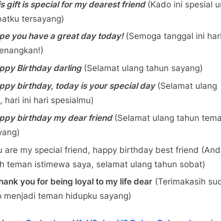
s gift is special for my dearest friend
(Kado ini spesial 
atku tersayang)
pe you have a great day today!
(Semoga tanggal ini ha
enangkan!)
ppy Birthday darling
(Selamat ulang tahun sayang)
py birthday, today is your special day
(Selamat ulang
 hari ini hari spesialmu)
ppy birthday my dear friend
(Selamat ulang tahun tem
yang)
 are my special friend, happy birthday best friend (An
h teman istimewa saya, selamat ulang tahun sobat)
hank you for being loyal to my life dear
(Terimakasih su
p menjadi teman hidupku sayang)