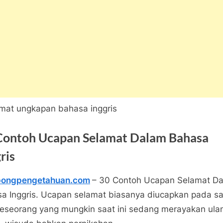
Contoh Ucapan Selamat Dalam Bahasa
ris
pongpengetahuan.com
– 30 Contoh Ucapan Selamat D
mber
ngpengetahuan
a Inggris. Ucapan selamat biasanya diucapkan pada sa
21
pada
tar
eseorang yang mungkin saat ini sedang merayakan ula
30