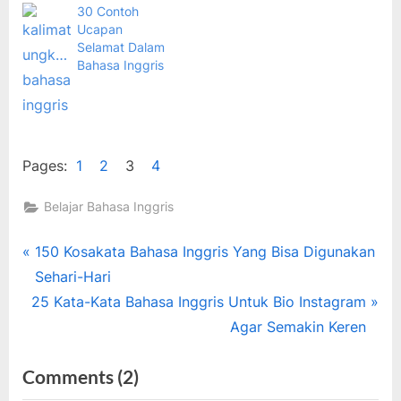
30 Contoh
Ucapan
Selamat Dalam
Bahasa Inggris
Pages:
1
2
3
4
Belajar Bahasa Inggris
Tags:
bahasa
Navigasi
P
150 Kosakata Bahasa Inggris Yang Bisa Digunakan
inggris
r
Sehari-Hari
pos
,
N
e
25 Kata-Kata Bahasa Inggris Untuk Bio Instagram
Belajar
e
v
Agar Semakin Keren
Bahasa
x
i
,
Kata-kata
on
Comments
(2)
t
o
kemerdekaan