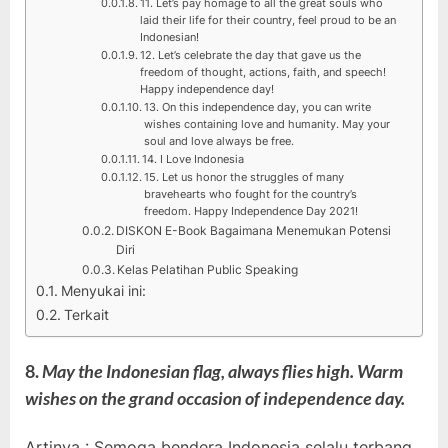
11. Let’s pay homage to all the great souls who
laid their life for their country, feel proud to be an
Indonesian!
12. Let’s celebrate the day that gave us the
freedom of thought, actions, faith, and speech!
Happy independence day!
13. On this independence day, you can write
wishes containing love and humanity. May your
soul and love always be free.
14. I Love Indonesia
15. Let us honor the struggles of many
bravehearts who fought for the country’s
freedom. Happy Independence Day 2021!
DISKON E-Book Bagaimana Menemukan Potensi
Diri
Kelas Pelatihan Public Speaking
Menyukai ini:
Terkait
8.
May the Indonesian flag, always flies high. Warm
wishes on the grand occasion of independence day.
Artinya : Semoga bendera Indonesia selalu terbang