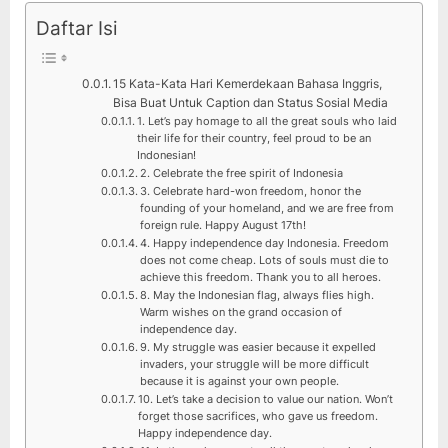
Daftar Isi
Posted
By
Agustus
teropongpengetahuan
2
on
17, 2021
pada
Komentar
15
15 Kata-Kata Hari Kemerdekaan Bahasa Inggris,
Kata-
Bisa Buat Untuk Caption dan Status Sosial Media
1. Let’s pay homage to all the great souls who laid
Kata
their life for their country, feel proud to be an
Hari
Indonesian!
Kemerdekaan
2. Celebrate the free spirit of Indonesia
3. Celebrate hard-won freedom, honor the
Bahasa
founding of your homeland, and we are free from
Inggris,
foreign rule. Happy August 17th!
Bisa
4. Happy independence day Indonesia. Freedom
does not come cheap. Lots of souls must die to
Buat
achieve this freedom. Thank you to all heroes.
Untuk
8. May the Indonesian flag, always flies high.
Caption
Warm wishes on the grand occasion of
independence day.
dan
9. My struggle was easier because it expelled
Status
invaders, your struggle will be more difficult
Sosial
because it is against your own people.
Media
10. Let’s take a decision to value our nation. Won’t
forget those sacrifices, who gave us freedom.
Happy independence day.