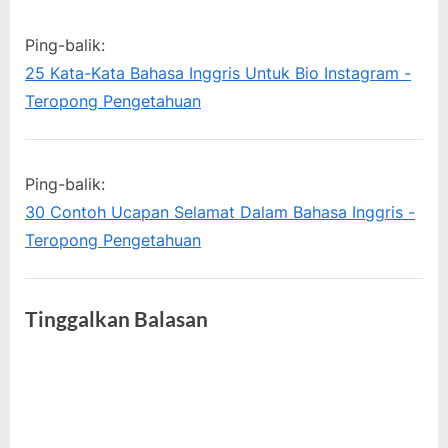
“15
P
u
o
s
Kata-
Ping-balik:
s
P
Kata
25 Kata-Kata Bahasa Inggris Untuk Bio Instagram -
t
o
Hari
Teropong Pengetahuan
:
s
Kemerdekaan
t
Bahasa
:
Ping-balik:
Inggris,
30 Contoh Ucapan Selamat Dalam Bahasa Inggris -
Bisa
Teropong Pengetahuan
Buat
Untuk
Caption
Tinggalkan Balasan
dan
Status
Sosial
Media”