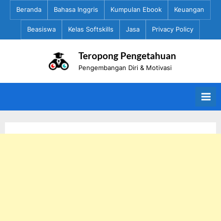
Skip
Beranda
Bahasa Inggris
Kumpulan Ebook
Keuangan
to
Beasiswa
Kelas Softskills
Jasa
Privacy Policy
content
Teropong Pengetahuan
Pengembangan Diri & Motivasi