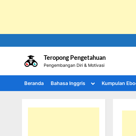
Skip
to
content
Teropong Pengetahuan
Pengembangan Diri & Motivasi
Toggle
Beranda
Bahasa Inggris
Kumpulan Ebo
sub-
menu