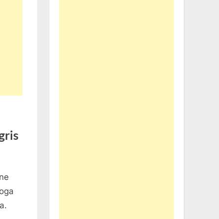
gris
ine
moga
a.