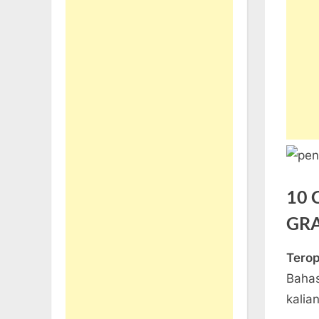
10 
GRA
Tero
Posted
Mei
By
Tak ad
teropo
Bahas
on
31,
komen
kalia
2023