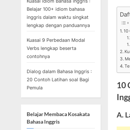
Kuasai idiom Bahasa inggris :
Belajar 100+ idiom bahasa
Daft
inggris dalam waktu singkat
lengkap dengan panduannya
10
Kuasai 9 Perbedaan Modal
Verbs lengkap beserta
Ku
contohnya
Me
Te
Dialog dalam Bahasa Inggris :
20 Contoh Latihan soal Bagi
10 
Pemula
Ing
A. L
Belajar Membaca Kosakata
Bahasa Inggris