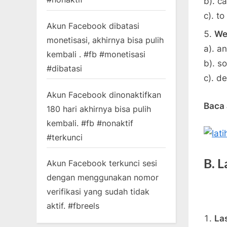
b). c
c). t
Akun Facebook dibatasi
We
monetisasi, akhirnya bisa pulih
a). a
kembali . #fb #monetisasi
b). s
#dibatasi
c). d
Akun Facebook dinonaktifkan
Baca 
180 hari akhirnya bisa pulih
kembali. #fb #nonaktif
#terkunci
B. L
Akun Facebook terkunci sesi
dengan menggunakan nomor
verifikasi yang sudah tidak
aktif. #fbreels
Las