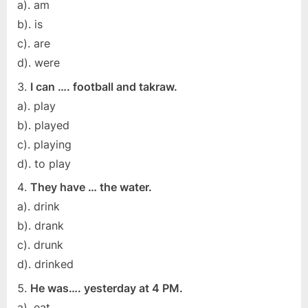
a). am
b). is
c). are
d). were
I can …. football and takraw.
a). play
b). played
c). playing
d). to play
They have … the water.
a). drink
b). drank
c). drunk
d). drinked
He was…. yesterday at 4 PM.
a). eat