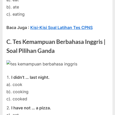
b). ate
c). eating
Baca Juga :
Kisi-Kisi Soal Latihan Tes CPNS
C. Tes Kemampuan Berbahasa Inggris |
Soal Pilihan Ganda
I didn’t … last night.
a). cook
b). cooking
c). cooked
I have not … a pizza.
a). eat