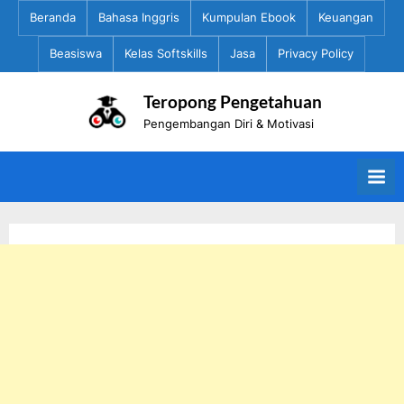
Skip
Beranda
Bahasa Inggris
Kumpulan Ebook
Keuangan
to
Beasiswa
Kelas Softskills
Jasa
Privacy Policy
content
Teropong Pengetahuan
Pengembangan Diri & Motivasi