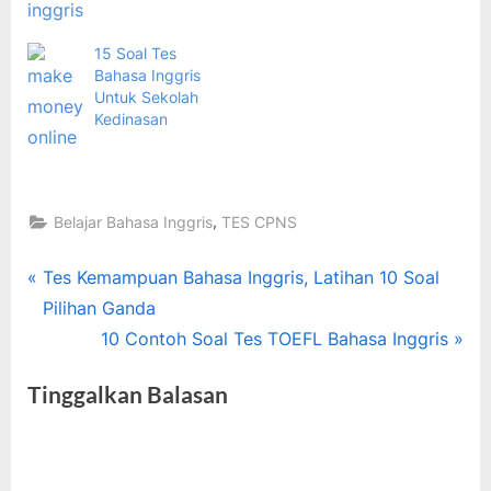
15 Soal Tes
Bahasa Inggris
Untuk Sekolah
Kedinasan
,
Belajar Bahasa Inggris
TES CPNS
Tags:
bahasa
Navigasi
P
Tes Kemampuan Bahasa Inggris, Latihan 10 Soal
inggris
r
Pilihan Ganda
pos
,
e
N
10 Contoh Soal Tes TOEFL Bahasa Inggris
belajar
v
e
bahasa
Tinggalkan Balasan
i
x
inggris
,
o
t
tes
u
P
kemampuan
s
o