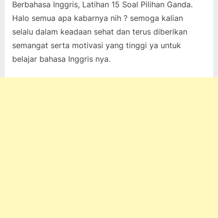
Berbahasa Inggris, Latihan 15 Soal Pilihan Ganda.
on
23,
pada
komentar
Halo semua apa kabarnya nih ? semoga kalian
2023
Tes
selalu dalam keadaan sehat dan terus diberikan
Kemampuan
Berbahasa
semangat serta motivasi yang tinggi ya untuk
Inggris,
belajar bahasa Inggris nya.
Latihan
15
Soal
Pilihan
Ganda