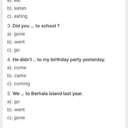
b). eaten
c). eating
Did you … to school ?
a). gone
b). went
c). go
He didn’t .. to my birthday party yesterday.
a). come
b). came
c). coming
We … to Berhala island last year.
a). go
b). went
c). gone