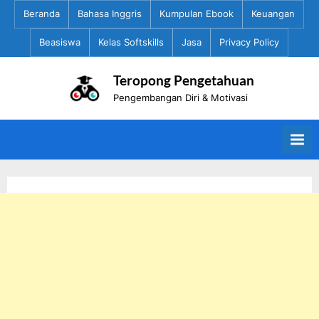
Skip
Beranda
Bahasa Inggris
Kumpulan Ebook
Keuangan
to
Beasiswa
Kelas Softskills
Jasa
Privacy Policy
content
Teropong Pengetahuan
Pengembangan Diri & Motivasi