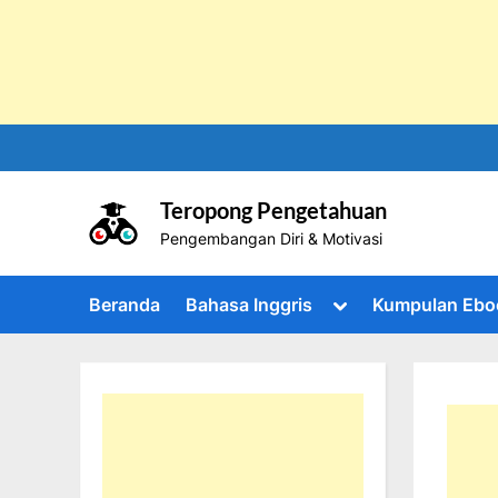
Skip
to
content
Teropong Pengetahuan
Pengembangan Diri & Motivasi
Toggle
Beranda
Bahasa Inggris
Kumpulan Ebo
sub-
menu