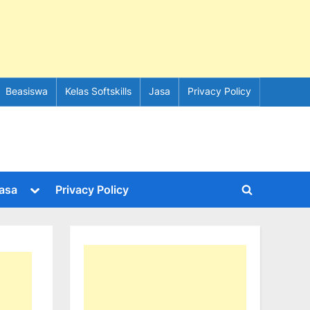
Beasiswa
Kelas Softskills
Jasa
Privacy Policy
e
Toggle
asa
Privacy Policy
Toggle
sub-
menu
search
form