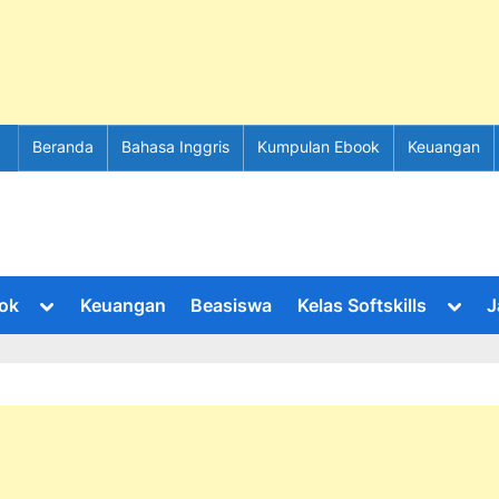
Beranda
Bahasa Inggris
Kumpulan Ebook
Keuangan
Toggle
Toggl
ok
Keuangan
Beasiswa
Kelas Softskills
J
sub-
sub-
menu
menu