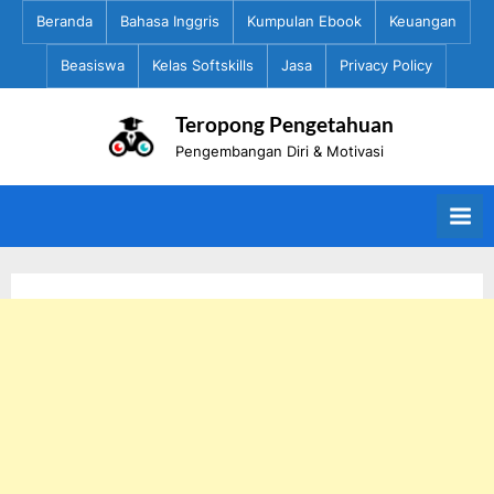
Skip
Beranda
Bahasa Inggris
Kumpulan Ebook
Keuangan
to
Beasiswa
Kelas Softskills
Jasa
Privacy Policy
content
Teropong Pengetahuan
Pengembangan Diri & Motivasi