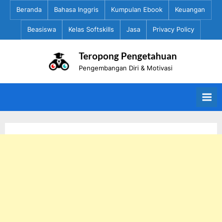
Skip
Beranda
Bahasa Inggris
Kumpulan Ebook
Keuangan
to
Beasiswa
Kelas Softskills
Jasa
Privacy Policy
content
Teropong Pengetahuan
Pengembangan Diri & Motivasi