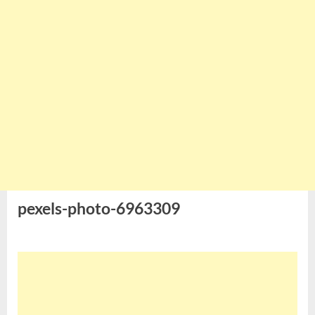
pexels-photo-6963309