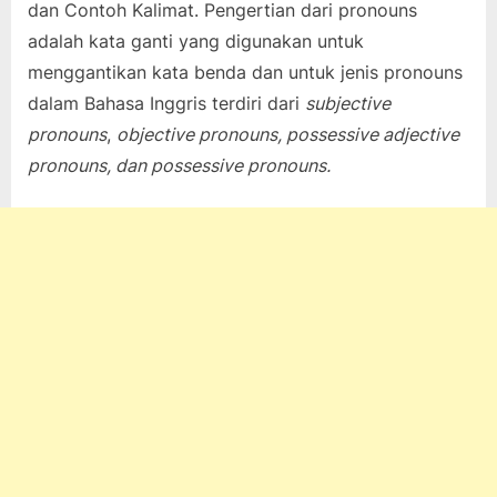
dan Contoh Kalimat. Pengertian dari pronouns
on
21, 2021
pada
komentar
adalah kata ganti yang digunakan untuk
Pengertian
menggantikan kata benda dan untuk jenis pronouns
4
Pronoun,
dalam Bahasa Inggris terdiri dari
subjective
Jenis
pronouns
,
objective pronouns, possessive adjective
dan
pronouns, dan possessive pronouns.
Contoh
Kalimat