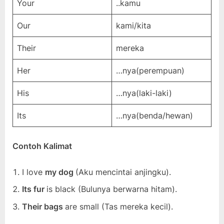
Your
..kamu
Our
kami/kita
Their
mereka
Her
…nya(perempuan)
His
…nya(laki-laki)
Its
…nya(benda/hewan)
Contoh Kalimat
I love
my dog
(Aku mencintai anjingku).
Its fur
is black (Bulunya berwarna hitam).
Their bags
are small (Tas mereka kecil).