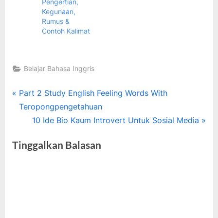
Pengertian,
Kegunaan,
Rumus &
Contoh Kalimat
Belajar Bahasa Inggris
Tags:
bahasa
Navigasi
P
Part 2 Study English Feeling Words With
inggris
r
Teropongpengetahuan
pos
,
e
N
10 Ide Bio Kaum Introvert Untuk Sosial Media
jenis-
v
e
jenis
Tinggalkan Balasan
i
x
pronoun
,
o
t
pronoun
u
P
s
o
P
s
o
t