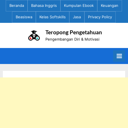
Skip
Beranda
Bahasa Inggris
Kumpulan Ebook
Keuangan
to
Beasiswa
Kelas Softskills
Jasa
Privacy Policy
content
Teropong Pengetahuan
Pengembangan Diri & Motivasi