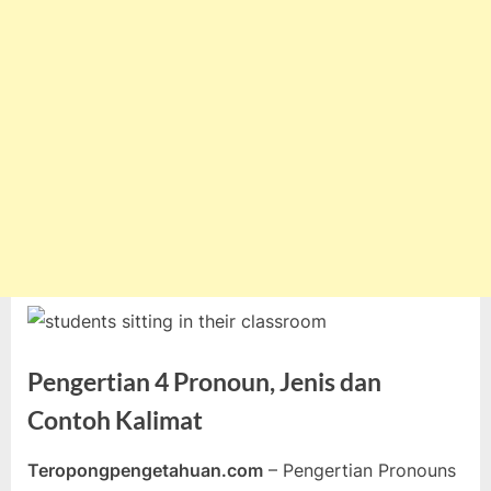
Pengertian 4 Pronoun, Jenis dan
Contoh Kalimat
Teropongpengetahuan.com
– Pengertian Pronouns
Posted
By
November
teropongpengetahuan
Tak ada