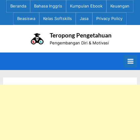
Skip
Beranda
Bahasa Inggris
Kumpulan Ebook
Keuangan
to
Beasiswa
Kelas Softskills
Jasa
Privacy Policy
content
Teropong Pengetahuan
Pengembangan Diri & Motivasi