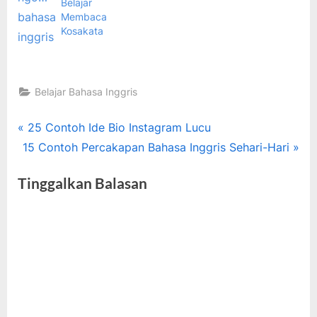
Belajar
Membaca
Kosakata
Belajar Bahasa Inggris
Tags:
bahasa
Navigasi
P
25 Contoh Ide Bio Instagram Lucu
inggris
N
r
15 Contoh Percakapan Bahasa Inggris Sehari-Hari
pos
,
e
e
Kosakata
Tinggalkan Balasan
x
v
bahasa
t
i
inggris
,
P
o
kursus
o
u
bahasa
s
s
t
P
:
o