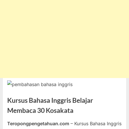
Kursus Bahasa Inggris Belajar
Membaca 30 Kosakata
Teropongpengetahuan.com
– Kursus Bahasa Inggris
Posted
By
November
teropongpengetahuan
Tak ada