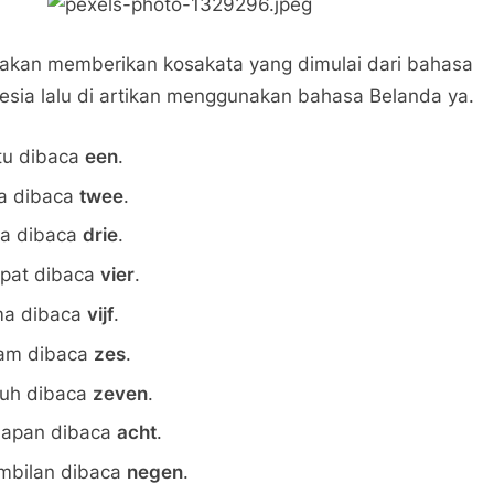
akan memberikan kosakata yang dimulai dari bahasa
esia lalu di artikan menggunakan bahasa Belanda ya.
tu dibaca
een
.
a dibaca
twee
.
ga dibaca
drie
.
pat dibaca
vier
.
ma dibaca
vijf
.
am dibaca
zes
.
juh dibaca
zeven
.
lapan dibaca
acht
.
mbilan dibaca
negen
.