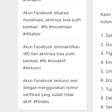
Akun Facebook dibatasi
Kami 
monetisasi, akhirnya bisa pulih
Indon
kembali . #fb #monetisasi
#dibatasi
Sa
Du
Akun Facebook dinonaktifkan
Ti
180 hari akhirnya bisa pulih
kembali. #fb #nonaktif
Em
#terkunci
Li
En
Akun Facebook terkunci sesi
dengan menggunakan nomor
Tu
verifikasi yang sudah tidak
De
aktif. #fbreels
Se