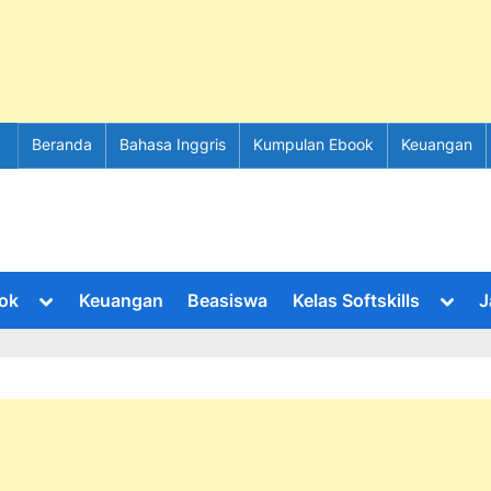
Beranda
Bahasa Inggris
Kumpulan Ebook
Keuangan
Toggle
Toggl
ok
Keuangan
Beasiswa
Kelas Softskills
J
sub-
sub-
menu
menu