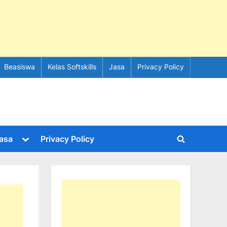
Beasiswa
Kelas Softskills
Jasa
Privacy Policy
e
Toggle
asa
Privacy Policy
Toggle
sub-
menu
search
form