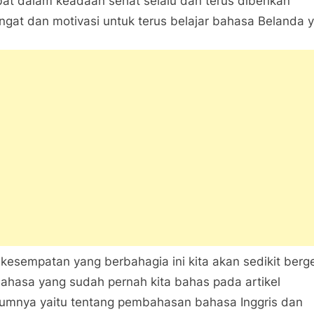
at dalam keadaan sehat selalu dan terus diberikan
Sehari!
gat dan motivasi untuk terus belajar bahasa Belanda y
Kamu
Bisa
Kuasai
Bahasa
Belanda
Materi
Dasar
ini
kesempatan yang berbahagia ini kita akan sedikit berg
bahasa yang sudah pernah kita bahas pada artikel
umnya yaitu tentang pembahasan bahasa Inggris dan