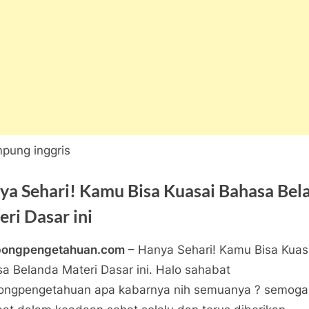
ya Sehari! Kamu Bisa Kuasai Bahasa Bel
ri Dasar ini
pongpengetahuan.com
– Hanya Sehari! Kamu Bisa Kuas
ber
a
ngpengetahuan
a Belanda Materi Dasar ini. Halo sahabat
pada
tar
ongpengetahuan apa kabarnya nih semuanya ? semoga
Hanya