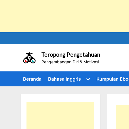
Skip
to
content
Teropong Pengetahuan
Pengembangan Diri & Motivasi
Toggle
Beranda
Bahasa Inggris
Kumpulan Ebo
sub-
menu