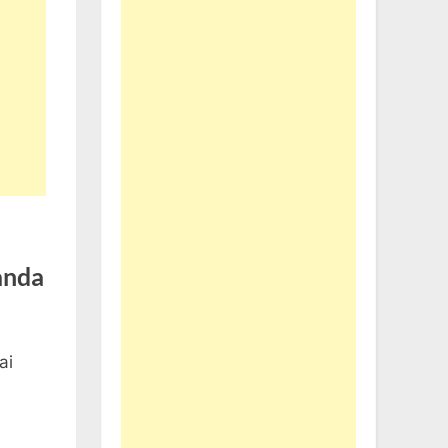
anda
ai