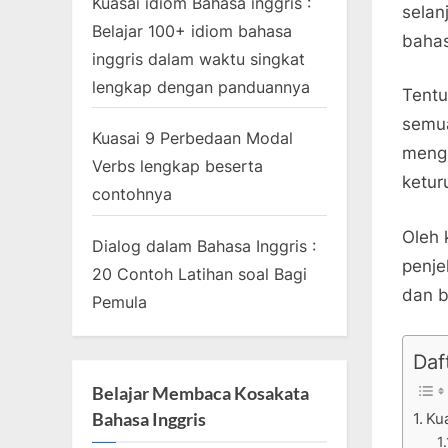
Kuasai idiom Bahasa inggris :
selan
Belajar 100+ idiom bahasa
bahas
inggris dalam waktu singkat
lengkap dengan panduannya
Tentu
semua
Kuasai 9 Perbedaan Modal
mengi
Verbs lengkap beserta
ketur
contohnya
Oleh 
Dialog dalam Bahasa Inggris :
penje
20 Contoh Latihan soal Bagi
dan b
Pemula
Daft
Belajar Membaca Kosakata
Bahasa Inggris
Ku