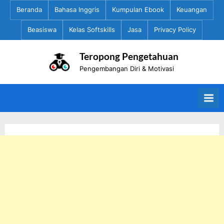
Skip
Beranda
Bahasa Inggris
Kumpulan Ebook
Keuangan
to
Beasiswa
Kelas Softskills
Jasa
Privacy Policy
content
Teropong Pengetahuan
Pengembangan Diri & Motivasi