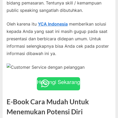
bidang pemasaran. Tentunya skill / kemampuan
public speaking sangatlah dibutuhkan.
Oleh karena itu
YCA Indonesia
memberikan solusi
kepada Anda yang saat ini masih gugup pada saat
presentasi dan berbicara didepan umum. Untuk
informasi selengkapnya bisa Anda cek pada poster
informasi dibawah ini ya.
Hubungi Sekarang
E-Book Cara Mudah Untuk
Menemukan Potensi Diri