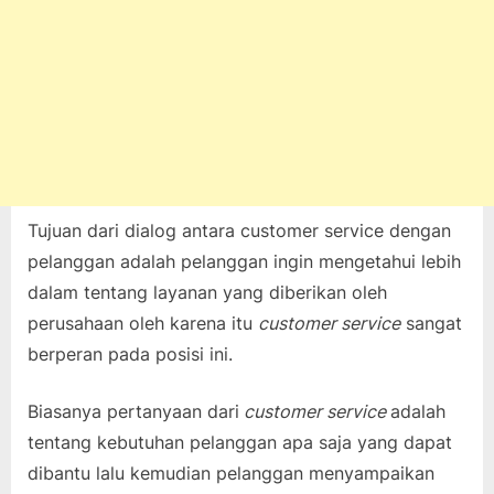
Tujuan dari dialog antara customer service dengan
pelanggan adalah pelanggan ingin mengetahui lebih
dalam tentang layanan yang diberikan oleh
perusahaan oleh karena itu
customer service
sangat
berperan pada posisi ini.
Biasanya pertanyaan dari
customer service
adalah
tentang kebutuhan pelanggan apa saja yang dapat
dibantu lalu kemudian pelanggan menyampaikan