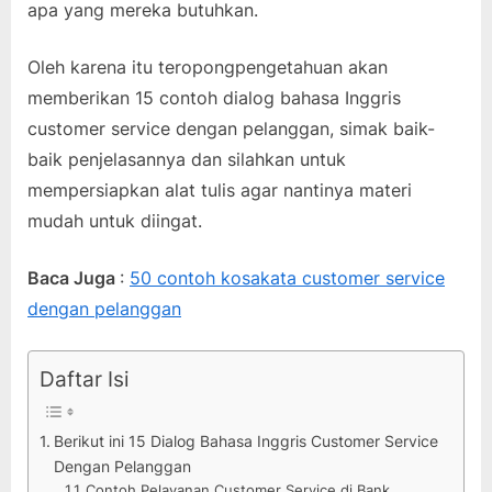
apa yang mereka butuhkan.
Oleh karena itu teropongpengetahuan akan
memberikan 15 contoh dialog bahasa Inggris
customer service dengan pelanggan, simak baik-
baik penjelasannya dan silahkan untuk
mempersiapkan alat tulis agar nantinya materi
mudah untuk diingat.
Baca Juga
:
50 contoh kosakata customer service
dengan pelanggan
Daftar Isi
Berikut ini 15 Dialog Bahasa Inggris Customer Service
Dengan Pelanggan
Contoh Pelayanan Customer Service di Bank