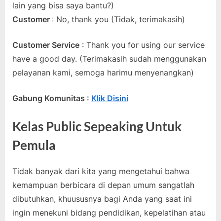
lain yang bisa saya bantu?)
Customer
: No, thank you (Tidak, terimakasih)
Customer Service
: Thank you for using our service
have a good day. (Terimakasih sudah menggunakan
pelayanan kami, semoga harimu menyenangkan)
Gabung Komunitas :
Klik Disini
Kelas Public Sepeaking Untuk
Pemula
Tidak banyak dari kita yang mengetahui bahwa
kemampuan berbicara di depan umum sangatlah
dibutuhkan, khuususnya bagi Anda yang saat ini
ingin menekuni bidang pendidikan, kepelatihan atau