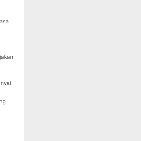
masa
rjakan
nyai
ang