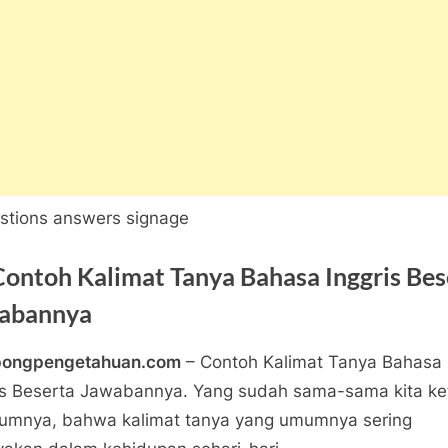
Contoh Kalimat Tanya Bahasa Inggris Bes
abannya
pongpengetahuan.com
– Contoh Kalimat Tanya Bahasa
ngpengetahuan
is Beserta Jawabannya. Yang sudah sama-sama kita ke
pada
tar
umnya, bahwa kalimat tanya yang umumnya sering
21