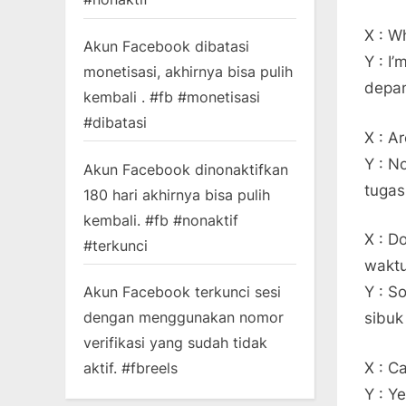
X : W
Akun Facebook dibatasi
Y : I
monetisasi, akhirnya bisa pulih
depa
kembali . #fb #monetisasi
#dibatasi
X : A
Y : N
Akun Facebook dinonaktifkan
tugas
180 hari akhirnya bisa pulih
kembali. #fb #nonaktif
X : D
#terkunci
wakt
Akun Facebook terkunci sesi
Y : S
dengan menggunakan nomor
sibuk
verifikasi yang sudah tidak
X : C
aktif. #fbreels
Y : Y