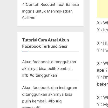
4 Contoh Recount Text Bahasa
Inggris untuk Meningkatkan
Skillmu
X : W
Y : I
Tutorial Cara Atasi Akun
X : H
Facebook Terkunci Sesi
Y : I
Akun facebook ditangguhkan
X : W
akhirnya bisa pulih kembali.
apa ?
#fb #ditangguhkan
Y : I
beker
Akun facebook dan instagram
ditangguhkan akhirnya bisa
X : W
pulih kembali. #fb #ig
Y : M
#nonaktif