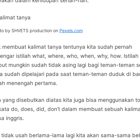
yakan dalam kehidupan sehari-hari.
Contoh
Kalimat
Tanya
Bahasa
to by SHVETS production on
Pexels.com
Inggris
Beserta
 membuat kalimat tanya tentunya kita sudah pernah
Jawabannya
ngar istilah what, where, who, when, why, how. Istilah
but mungkin sudah tidak asing lagi bagi teman-teman 
a sudah dipelajari pada saat teman-teman duduk di b
ah menengah pertama.
n yang disebutkan diatas kita juga bisa menggunakan t
kata do, does, did, don’t dalam membuat sebuah kalim
a inggris.
 tidak usah berlama-lama lagi kita akan sama-sama bel