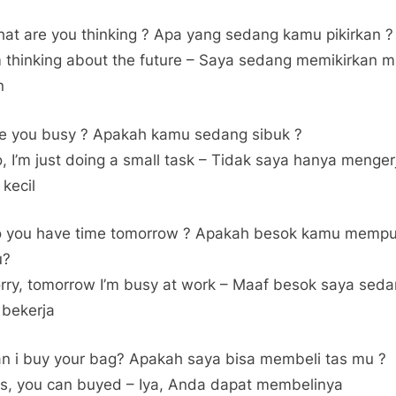
hat are you thinking ? Apa yang sedang kamu pikirkan ?
’m thinking about the future – Saya sedang memikirkan 
n
re you busy ? Apakah kamu sedang sibuk ?
o, I’m just doing a small task – Tidak saya hanya menge
 kecil
o you have time tomorrow ? Apakah besok kamu mempu
u?
orry, tomorrow I’m busy at work – Maaf besok saya sed
 bekerja
an i buy your bag? Apakah saya bisa membeli tas mu ?
es, you can buyed – Iya, Anda dapat membelinya