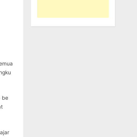
semua
angku
o be
at
ajar