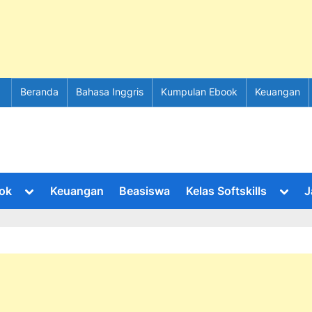
Beranda
Bahasa Inggris
Kumpulan Ebook
Keuangan
Toggle
Toggl
ok
Keuangan
Beasiswa
Kelas Softskills
J
sub-
sub-
menu
menu