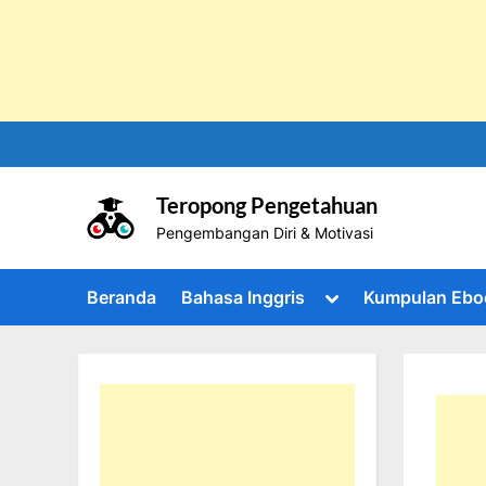
Skip
to
content
Teropong Pengetahuan
Pengembangan Diri & Motivasi
Toggle
Beranda
Bahasa Inggris
Kumpulan Ebo
sub-
menu