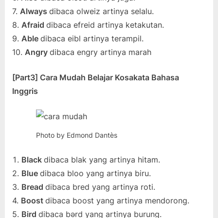
7.
Always
dibaca olweiz artinya selalu.
8.
Afraid
dibaca efreid artinya ketakutan.
9.
Able
dibaca eibl artinya terampil.
10.
Angry
dibaca engry artinya marah
[Part3] Cara Mudah Belajar Kosakata Bahasa
Inggris
Photo by Edmond Dantès
Black
dibaca blak yang artinya hitam.
2.
Blue
dibaca bloo yang artinya biru.
3.
Bread
dibaca bred yang artinya roti.
4.
Boost
dibaca boost yang artinya mendorong.
5.
Bird
dibaca bərd yang artinya burung.