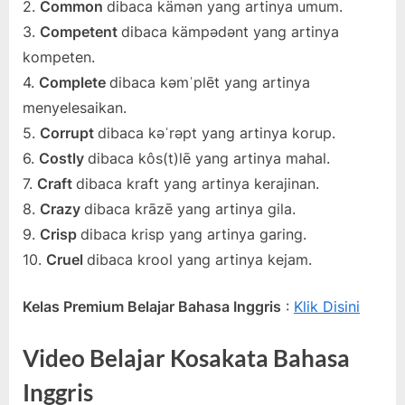
2.
Common
dibaca kämən yang artinya umum.
3.
Competent
dibaca kämpədənt yang artinya
kompeten.
4.
Complete
dibaca kəmˈplēt yang artinya
menyelesaikan.
5.
Corrupt
dibaca kəˈrəpt yang artinya korup.
6.
Costly
dibaca kôs(t)lē yang artinya mahal.
7.
Craft
dibaca kraft yang artinya kerajinan.
8.
Crazy
dibaca krāzē yang artinya gila.
9.
Crisp
dibaca krisp yang artinya garing.
10.
Cruel
dibaca krool yang artinya kejam.
Kelas Premium Belajar Bahasa Inggris
:
Klik Disini
Video Belajar Kosakata Bahasa
Inggris