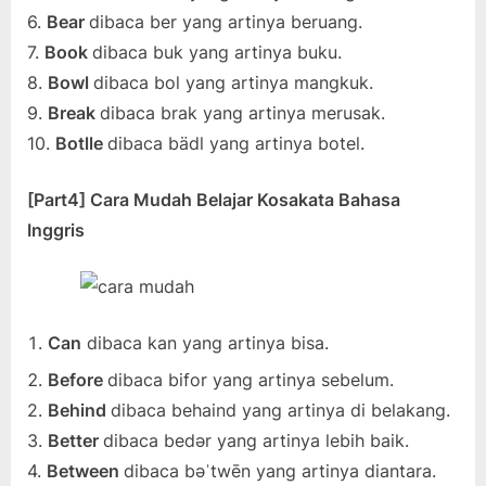
6.
Bear
dibaca ber yang artinya beruang.
7.
Book
dibaca buk yang artinya buku.
8.
Bowl
dibaca bol yang artinya mangkuk.
9.
Break
dibaca brak yang artinya merusak.
10.
Botlle
dibaca bädl yang artinya botel.
[Part4] Cara Mudah Belajar Kosakata Bahasa
Inggris
Can
dibaca kan yang artinya bisa.
Before
dibaca bifor yang artinya sebelum.
2.
Behind
dibaca behaind yang artinya di belakang.
3.
Better
dibaca bedər yang artinya lebih baik.
4.
Between
dibaca bəˈtwēn yang artinya diantara.