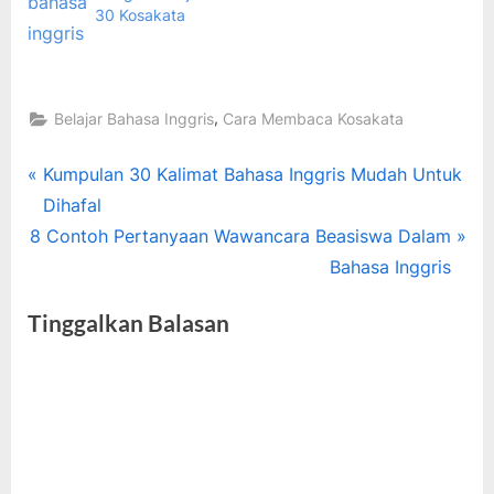
30 Kosakata
,
Belajar Bahasa Inggris
Cara Membaca Kosakata
Tags:
Bahasa
Navigasi
P
Kumpulan 30 Kalimat Bahasa Inggris Mudah Untuk
Inggris
r
Dihafal
pos
Pemula
N
e
8 Contoh Pertanyaan Wawancara Beasiswa Dalam
,
e
v
Bahasa Inggris
belajar
x
i
bahasa
Tinggalkan Balasan
inggris
t
o
,
P
u
Kosakata
o
s
bahasa
s
P
inggris
t
o
:
s