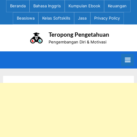
Skip
Beranda
Bahasa Inggris
Kumpulan Ebook
Keuangan
to
Beasiswa
Kelas Softskills
Jasa
Privacy Policy
content
Teropong Pengetahuan
Pengembangan Diri & Motivasi