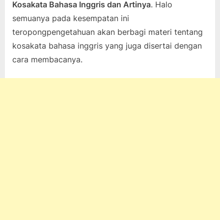
Kosakata Bahasa Inggris dan Artinya
. Halo
on
22,
pada
komentar
semuanya pada kesempatan ini
2022
Cara
teropongpengetahuan akan berbagi materi tentang
Mudah
Belajar
kosakata bahasa inggris yang juga disertai dengan
Kosakata
cara membacanya.
Bahasa
Inggris
dan
Artinya