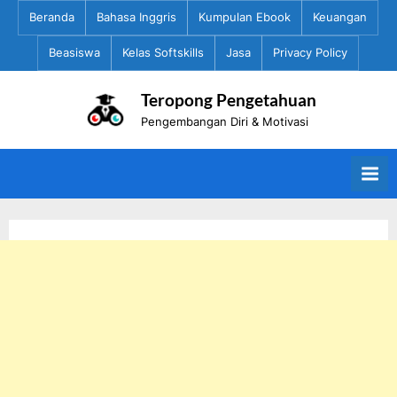
Skip
Beranda
Bahasa Inggris
Kumpulan Ebook
Keuangan
to
Beasiswa
Kelas Softskills
Jasa
Privacy Policy
content
Teropong Pengetahuan
Pengembangan Diri & Motivasi