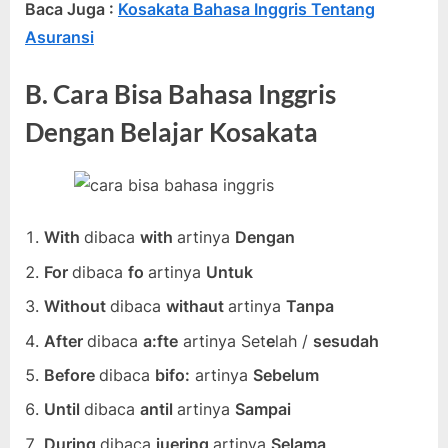
Baca Juga :
Kosakata Bahasa Inggris Tentang
Asuransi
B. Cara Bisa Bahasa Inggris
Dengan Belajar Kosakata
With
dibaca
with
artinya
Dengan
For
dibaca
fo
artinya
Untuk
Without
dibaca
withaut
artinya
Tanpa
After
dibaca
a:fte
artinya Set
e
lah /
sesudah
Before
dibaca
bifo:
artinya
Sebelum
Until
dibaca
antil
artinya
Sampai
During
dibaca
juering
artinya
Selama