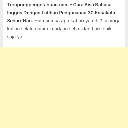
Teropongpengetahuan.com – Cara Bisa Bahasa
Posted
By
Oktober
teropongpengetahuan
Tak ada
Inggris Dengan Latihan Pengucapan 30 Kosakata
on
25,
pada
komentar
Sehari-Hari.
Halo semua apa kabarnya nih ? semoga
2023
Cara
kalian selalu dalam keadaan sehat dan baik-baik
Bisa
Bahasa
saja ya.
Inggris
Dengan
Latihan
Pengucapan
30
Kosakata
Sehari-
Hari