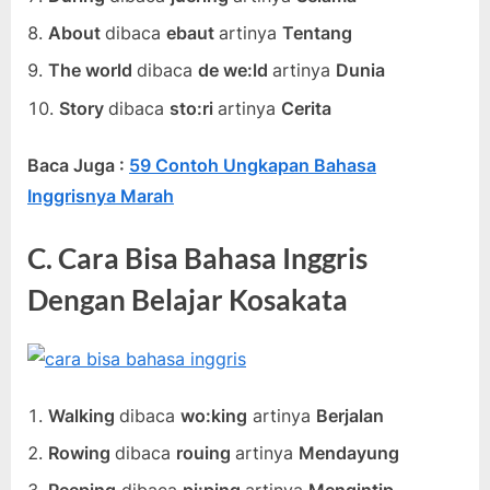
About
dibaca
ebaut
artinya
Tentang
The world
dibaca
de we:ld
artinya
Dunia
Story
dibaca
sto:ri
artinya
Cerita
Baca Juga :
59 Contoh Ungkapan Bahasa
Inggrisnya Marah
C. Cara Bisa Bahasa Inggris
Dengan Belajar Kosakata
Walking
dibaca
wo:king
artinya
Berjalan
Rowing
dibaca
rouing
artinya
Mendayung