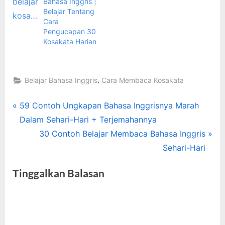
Bahasa Inggris |
Belajar Tentang
Cara
Pengucapan 30
Kosakata Harian
,
Belajar Bahasa Inggris
Cara Membaca Kosakata
Tags:
bahasa
Navigasi
P
59 Contoh Ungkapan Bahasa Inggrisnya Marah
inggris
r
Dalam Sehari-Hari + Terjemahannya
pos
,
e
N
30 Contoh Belajar Membaca Bahasa Inggris
belajar
v
e
Sehari-Hari
bahasa
i
x
inggris
Tinggalkan Balasan
,
o
t
cara
u
P
bisa
s
o
bahasa
P
s
inggris