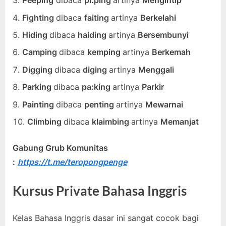
Peeping
dibaca
pi:ping
artinya
Mengintip
Fighting
dibaca
faiting
artinya
Berkelahi
Hiding
dibaca
haiding
artinya
Bersembunyi
Camping
dibaca
kemping
artinya
Berkemah
Digging
dibaca
diging
artinya
Menggali
Parking
dibaca
pa:king
artinya
Parkir
Painting
dibaca
penting
artinya
Mewarnai
Climbing
dibaca
klaimbing
artinya
Memanjat
Gabung Grub Komunitas
:
https://t.me/teropongpenge
Kursus Private Bahasa Inggris
Kelas Bahasa Inggris dasar ini sangat cocok bagi