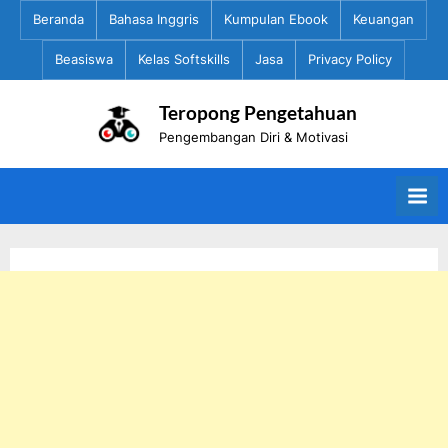
Skip
Beranda
Bahasa Inggris
Kumpulan Ebook
Keuangan
to
Beasiswa
Kelas Softskills
Jasa
Privacy Policy
content
Teropong Pengetahuan
Pengembangan Diri & Motivasi