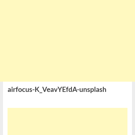
airfocus-K_VeavYEfdA-unsplash