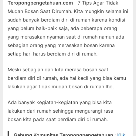
Teropongpengetahuan.com –
7 Tips Agar Tidak
Posted
By
Juli
teropongpengetahuan
Tak ada
Mudah Bosan Saat Dirumah. Kita mungkin selama ini
on
9,
pada
komentar
sudah banyak berdiam diri di rumah karena kondisi
2021
7
yang belum baik-baik saja, ada beberapa orang
Tips
Agar
yang merasakan nyaman saat di rumah namun ada
Tidak
sebagian orang yang merasakan bosan karena
Mudah
setiap hari harus berdiam diri di rumah.
Bosan
Saat
Meski sebagian dari kita merasa bosan saat
Di
rumah
berdiam diri di rumah, ada hal kecil yang bisa kamu
lakukan agar tidak mudah bosan di rumah lho.
Ada banyak kegiatan-kegiatan yang bisa kita
lakukan dari rumah sehingga mengurangi rasa
bosan kita pada saat berdiam diri di rumah.
Gabung Komunitas Teropongpengetahuan
:
Klik