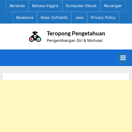
Skip
Beranda
Bahasa Inggris
Kumpulan Ebook
Keuangan
to
Beasiswa
Kelas Softskills
Jasa
Privacy Policy
content
Teropong Pengetahuan
Pengembangan Diri & Motivasi