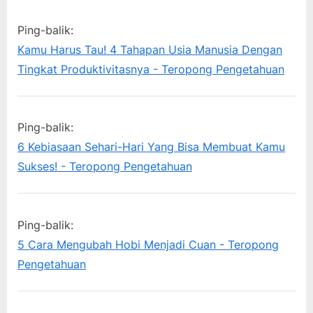
“5
Diri
s
o
Tips
,
Ping-balik:
P
s
Yang
uang
Kamu Harus Tau! 4 Tahapan Usia Manusia Dengan
o
t
Bisa
Tingkat Produktivitasnya - Teropong Pengetahuan
s
:
Dilakukan
t
Agar
:
Ping-balik:
Uang
6 Kebiasaan Sehari-Hari Yang Bisa Membuat Kamu
Bulananmu
Sukses! - Teropong Pengetahuan
Bisa
Terkontrol”
Ping-balik:
5 Cara Mengubah Hobi Menjadi Cuan - Teropong
Pengetahuan