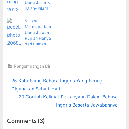
Uang Jajan &
Jalan-Jalan!
5 Cara
Mendapatkan
Uang Jutaan
Rupiah Hanya
dari Rumah
Pengembangan Diri
Tags:
mahasiswa
Navigasi
P
25 Kata Slang Bahasa Inggris Yang Sering
,
r
Digunakan Sehari-Hari
pos
mengelola
e
N
20 Contoh Kalimat Pertanyaan Dalam Bahasa
uang
v
e
Inggris Beserta Jawabannya
,
i
x
Motivasi
on
Comments
(3)
,
o
t
Pengembangan
u
P