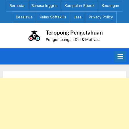
Skip
Beranda
Bahasa Inggris
Kumpulan Ebook
Keuangan
to
Beasiswa
Kelas Softskills
Jasa
Privacy Policy
content
Teropong Pengetahuan
Pengembangan Diri & Motivasi