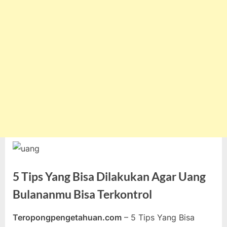
5 Tips Yang Bisa Dilakukan Agar Uang
Bulananmu Bisa Terkontrol
Teropongpengetahuan.com
– 5 Tips Yang Bisa
Posted
By
Agustus
teropongpengetahuan
3