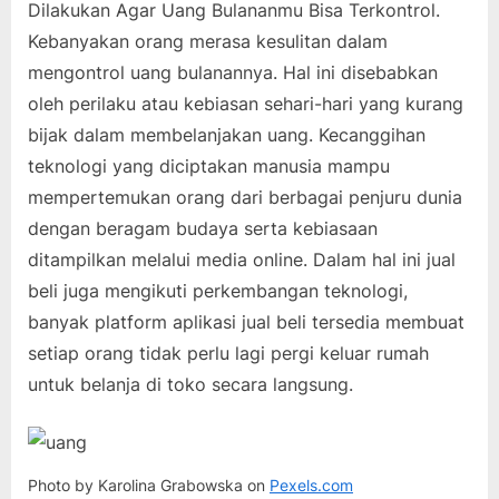
Dilakukan Agar Uang Bulananmu Bisa Terkontrol.
on
25,
pada
Komentar
Kebanyakan orang merasa kesulitan dalam
2021
5
mengontrol uang bulanannya. Hal ini disebabkan
Tips
Yang
oleh perilaku atau kebiasan sehari-hari yang kurang
Bisa
bijak dalam membelanjakan uang. Kecanggihan
Dilakukan
teknologi yang diciptakan manusia mampu
Agar
mempertemukan orang dari berbagai penjuru dunia
Uang
Bulananmu
dengan beragam budaya serta kebiasaan
Bisa
ditampilkan melalui media online. Dalam hal ini jual
Terkontrol
beli juga mengikuti perkembangan teknologi,
banyak platform aplikasi jual beli tersedia membuat
setiap orang tidak perlu lagi pergi keluar rumah
untuk belanja di toko secara langsung.
Photo by Karolina Grabowska on
Pexels.com