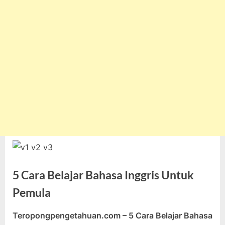
5 Cara Belajar Bahasa Inggris Untuk
Pemula
Teropongpengetahuan.com – 5 Cara Belajar Bahasa
Posted
By
Januari
teropongpengetahuan
Tak ada