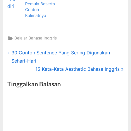
Pemula Beserta
Contoh
Kalimatnya
Belajar Bahasa Inggris
Tags:
Bahasa
Navigasi
P
30 Contoh Sentence Yang Sering Digunakan
Inggris
r
Sehari-Hari
pos
Pemula
e
N
15 Kata-Kata Aesthetic Bahasa Inggris
,
v
e
cara
Tinggalkan Balasan
i
x
belajar
bahasa
o
t
inggris
u
P
,
s
o
tips
P
s
belajar
bahasa
o
t