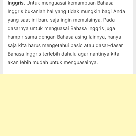
Inggris.
Untuk menguasai kemampuan Bahasa
on
4,
pada
komentar
Inggris bukanlah hal yang tidak mungkin bagi Anda
2022
5
yang saat ini baru saja ingin memulainya. Pada
Cara
Belajar
dasarnya untuk menguasai Bahasa Inggris juga
Bahasa
hampir sama dengan Bahasa asing lainnya, hanya
Inggris
saja kita harus mengetahui basic atau dasar-dasar
Untuk
Bahasa Inggris terlebih dahulu agar nantinya kita
Pemula
akan lebih mudah untuk menguasainya.