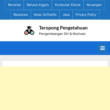
Skip
Beranda
Bahasa Inggris
Kumpulan Ebook
Keuangan
to
Beasiswa
Kelas Softskills
Jasa
Privacy Policy
content
Teropong Pengetahuan
Pengembangan Diri & Motivasi