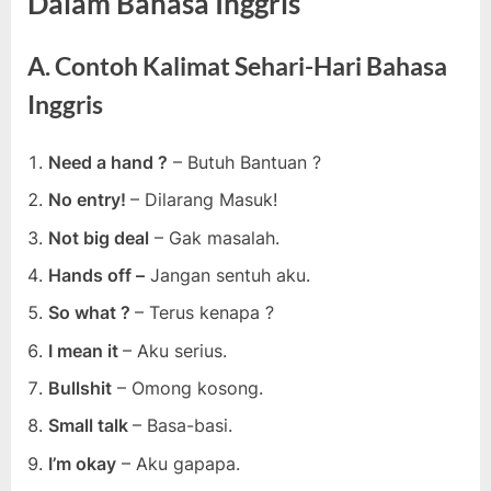
Dalam Bahasa Inggris
A. Contoh Kalimat Sehari-Hari Bahasa
Inggris
Need a hand ?
– Butuh Bantuan ?
No entry!
– Dilarang Masuk!
Not big deal
– Gak masalah.
Hands off –
Jangan sentuh aku.
So what ?
– Terus kenapa ?
I mean it
– Aku serius.
Bullshit
– Omong kosong.
Small talk
– Basa-basi.
I’m okay
– Aku gapapa.