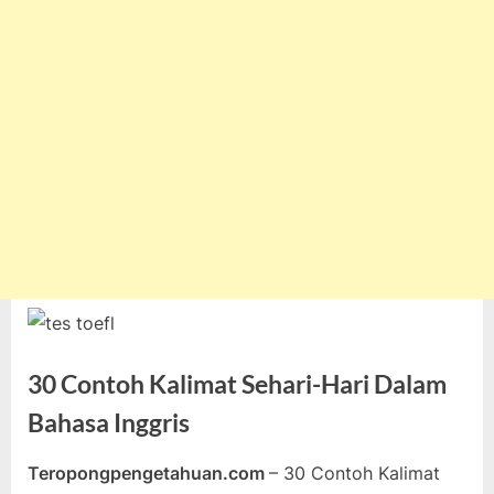
30 Contoh Kalimat Sehari-Hari Dalam
Bahasa Inggris
Teropongpengetahuan.com
– 30 Contoh Kalimat
Posted
By
Juli
teropongpengetahuan
Tak ada