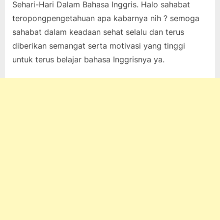
Sehari-Hari Dalam Bahasa Inggris. Halo sahabat
on
25,
pada
komentar
teropongpengetahuan apa kabarnya nih ? semoga
2022
30
sahabat dalam keadaan sehat selalu dan terus
Contoh
Kalimat
diberikan semangat serta motivasi yang tinggi
Sehari-
untuk terus belajar bahasa Inggrisnya ya.
Hari
Dalam
Bahasa
Inggris