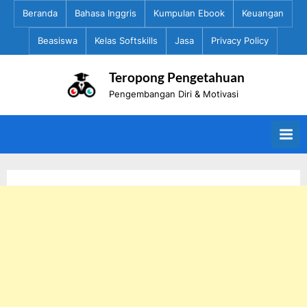
Skip
Beranda
Bahasa Inggris
Kumpulan Ebook
Keuangan
to
Beasiswa
Kelas Softskills
Jasa
Privacy Policy
content
Teropong Pengetahuan
Pengembangan Diri & Motivasi