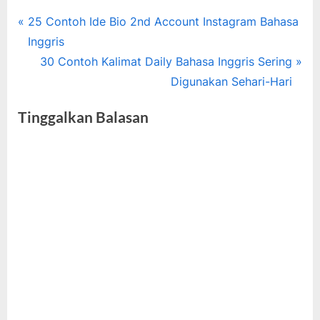
Tags:
bahasa
Navigasi
P
25 Contoh Ide Bio 2nd Account Instagram Bahasa
inggris
r
Inggris
pos
sehari-
e
N
30 Contoh Kalimat Daily Bahasa Inggris Sering
hari
v
e
Digunakan Sehari-Hari
,
i
x
kalimat
Tinggalkan Balasan
bahasa
o
t
inggris
u
P
s
o
P
s
o
t
s
:
t
: