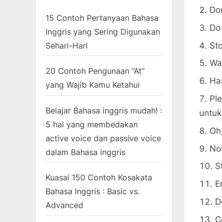
Do
15 Contoh Pertanyaan Bahasa
Do
Inggris yang Sering Digunakan
St
Sehari-Hari
Wai
20 Contoh Pengunaan “At”
Han
yang Wajib Kamu Ketahui
Pl
Belajar Bahasa inggris mudah! :
untu
5 hal yang membedakan
Oh
active voice dan passive voice
No
dalam Bahasa inggris
S
Kuasai 150 Contoh Kosakata
E
Bahasa Inggris : Basic vs.
D
Advanced
C