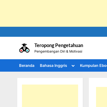
Skip
to
content
Teropong Pengetahuan
Pengembangan Diri & Motivasi
Toggle
Beranda
Bahasa Inggris
Kumpulan Ebo
sub-
menu