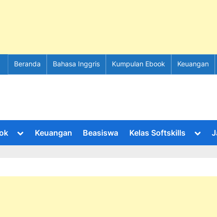
Beranda
Bahasa Inggris
Kumpulan Ebook
Keuangan
Toggle
Toggl
ok
Keuangan
Beasiswa
Kelas Softskills
J
sub-
sub-
menu
menu