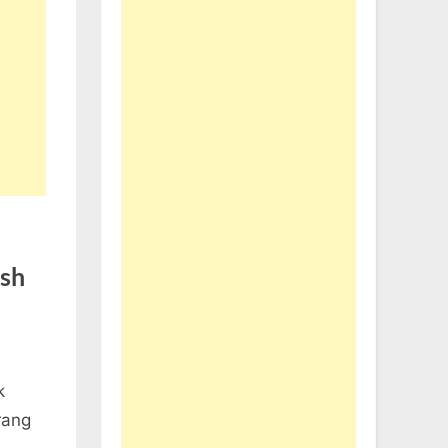
ish
k
rang