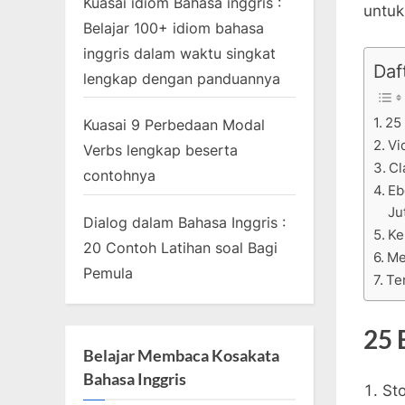
Kuasai idiom Bahasa inggris :
untuk
Belajar 100+ idiom bahasa
inggris dalam waktu singkat
Daft
lengkap dengan panduannya
25
Kuasai 9 Perbedaan Modal
Vi
Verbs lengkap beserta
Cl
contohnya
Eb
Ju
Dialog dalam Bahasa Inggris :
Ke
20 Contoh Latihan soal Bagi
Me
Pemula
Te
25 
Belajar Membaca Kosakata
Bahasa Inggris
Sto