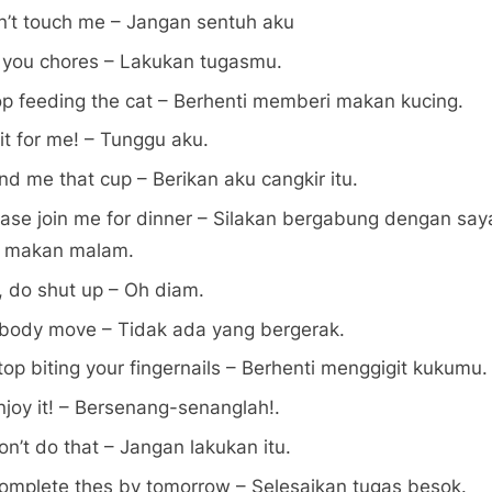
n’t touch me – Jangan sentuh aku
 you chores – Lakukan tugasmu.
op feeding the cat – Berhenti memberi makan kucing.
t for me! – Tunggu aku.
d me that cup – Berikan aku cangkir itu.
ease join me for dinner – Silakan bergabung dengan say
k makan malam.
, do shut up – Oh diam.
body move – Tidak ada yang bergerak.
top biting your fingernails – Berhenti menggigit kukumu.
njoy it! – Bersenang-senanglah!.
on’t do that – Jangan lakukan itu.
omplete thes by tomorrow – Selesaikan tugas besok.