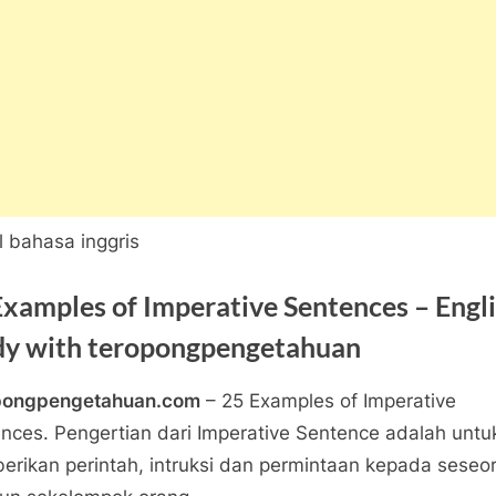
Examples of Imperative Sentences – Engl
dy with teropongpengetahuan
pongpengetahuan.com
– 25 Examples of Imperative
ber
a
ngpengetahuan
nces. Pengertian dari Imperative Sentence adalah untu
21
pada
tar
rikan perintah, intruksi dan permintaan kepada seseo
25