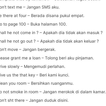
on’t text me – Jangan SMS aku.
e there at four – Berada disana pukul empat.
o to page 100 – Buka halaman 100.
hall he not come in ? – Apakah dia tidak akan masuk ?
hall he not go out ? – Apakah dia tidak akan keluar ?
on’t move – Jangan bergerak.
lease grant me a loan – Tolong beri aku pinjaman.
rive slowly – Mengemudi perlahan.
ive us the that key – Beri kami kunci.
lean you room – Bersihkan ruanganmu.
o not smoke in room – Jangan merokok di dalam kamar.
on’t sht there – Jangan duduk disini.