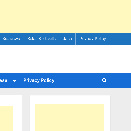
Beasiswa
Kelas Softskills
Jasa
Privacy Policy
e
Toggle
asa
Privacy Policy
Toggle
sub-
menu
search
form