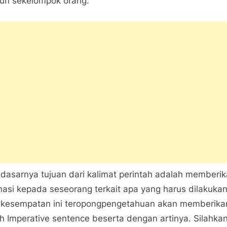
un sekelompok orang.
Examples
of
Imperative
Sentences
–
English
Study
with
teropongpengetahuan
dasarnya tujuan dari kalimat perintah adalah memberi
masi kepada seseorang terkait apa yang harus dilakukan
kesempatan ini teropongpengetahuan akan memberika
h Imperative sentence beserta dengan artinya. Silahka