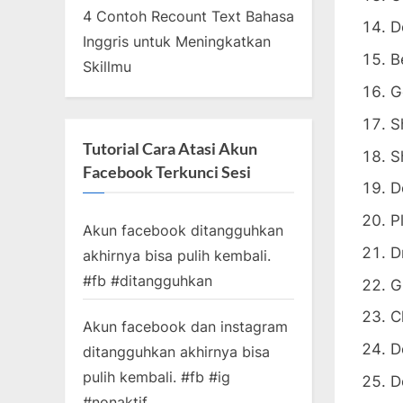
4 Contoh Recount Text Bahasa
D
Inggris untuk Meningkatkan
B
Skillmu
G
S
Tutorial Cara Atasi Akun
S
Facebook Terkunci Sesi
D
P
Akun facebook ditangguhkan
D
akhirnya bisa pulih kembali.
#fb #ditangguhkan
G
C
Akun facebook dan instagram
D
ditangguhkan akhirnya bisa
pulih kembali. #fb #ig
D
#nonaktif