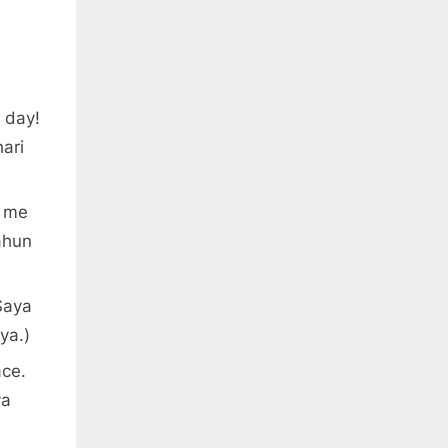
l day!
ari
e me
ahun
(Saya
ya.)
ace.
ya