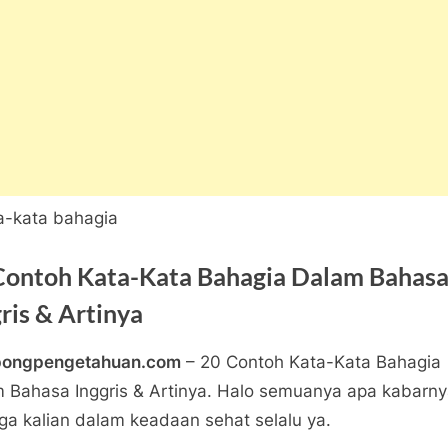
Contoh Kata-Kata Bahagia Dalam Bahas
ris & Artinya
pongpengetahuan.com
– 20 Contoh Kata-Kata Bahagia
a
ngpengetahuan
 Bahasa Inggris & Artinya. Halo semuanya apa kabarny
pada
tar
a kalian dalam keadaan sehat selalu ya.
20