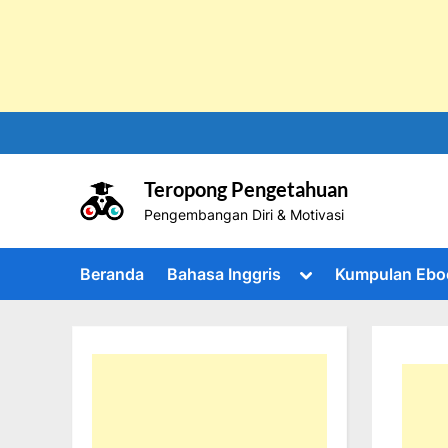
Skip
to
content
Teropong Pengetahuan
Pengembangan Diri & Motivasi
Toggle
Beranda
Bahasa Inggris
Kumpulan Ebo
sub-
menu