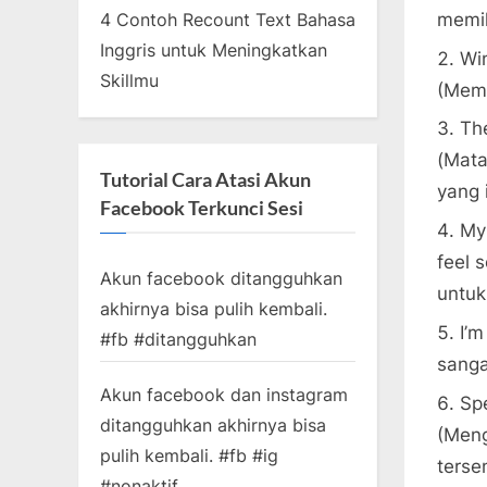
memil
4 Contoh Recount Text Bahasa
Inggris untuk Meningkatkan
Wi
Skillmu
(Meme
The
(Mata
Tutorial Cara Atasi Akun
yang 
Facebook Terkunci Sesi
My
feel 
Akun facebook ditangguhkan
untuk
akhirnya bisa pulih kembali.
I’m
#fb #ditangguhkan
sanga
Akun facebook dan instagram
Spe
ditangguhkan akhirnya bisa
(Meng
pulih kembali. #fb #ig
terse
#nonaktif