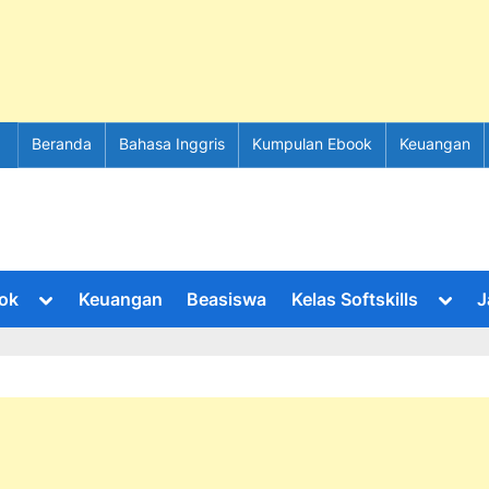
Beranda
Bahasa Inggris
Kumpulan Ebook
Keuangan
Toggle
Toggl
ok
Keuangan
Beasiswa
Kelas Softskills
J
sub-
sub-
menu
menu