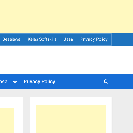
Beasiswa
Kelas Softskills
Jasa
Privacy Policy
e
Toggle
asa
Privacy Policy
Toggle
sub-
menu
search
form