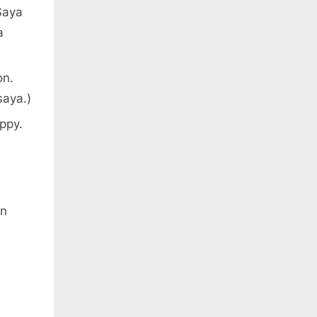
Saya
a
on.
saya.)
ppy.
an