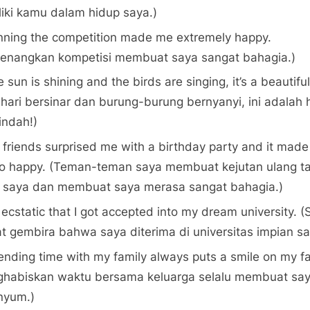
iki kamu dalam hidup saya.)
nning the competition made me extremely happy.
nangkan kompetisi membuat saya sangat bahagia.)
 sun is shining and the birds are singing, it’s a beautifu
hari bersinar dan burung-burung bernyanyi, ini adalah h
indah!)
 friends surprised me with a birthday party and it mad
so happy. (Teman-teman saya membuat kejutan ulang t
 saya dan membuat saya merasa sangat bahagia.)
 ecstatic that I got accepted into my dream university. 
t gembira bahwa saya diterima di universitas impian sa
nding time with my family always puts a smile on my f
habiskan waktu bersama keluarga selalu membuat sa
nyum.)