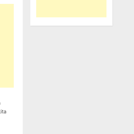
h
ita