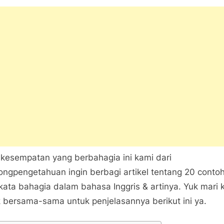
Contoh
Kata-
Kata
Bahagia
Dalam
Bahasa
Inggris
&
Artinya
kesempatan yang berbahagia ini kami dari
ongpengetahuan ingin berbagi artikel tentang 20 conto
kata bahagia dalam bahasa Inggris & artinya. Yuk mari k
 bersama-sama untuk penjelasannya berikut ini ya.