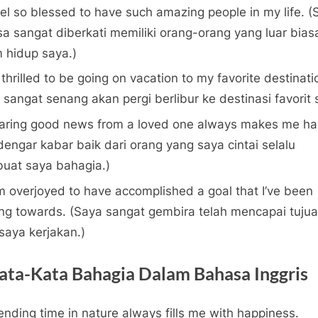
eel so blessed to have such amazing people in my life. (
a sangat diberkati memiliki orang-orang yang luar bias
 hidup saya.)
 thrilled to be going on vacation to my favorite destinati
 sangat senang akan pergi berlibur ke destinasi favorit 
aring good news from a loved one always makes me ha
engar kabar baik dari orang yang saya cintai selalu
at saya bahagia.)
’m overjoyed to have accomplished a goal that I’ve been
ng towards. (Saya sangat gembira telah mencapai tuju
saya kerjakan.)
Kata-Kata Bahagia Dalam Bahasa Inggris
nding time in nature always fills me with happiness.