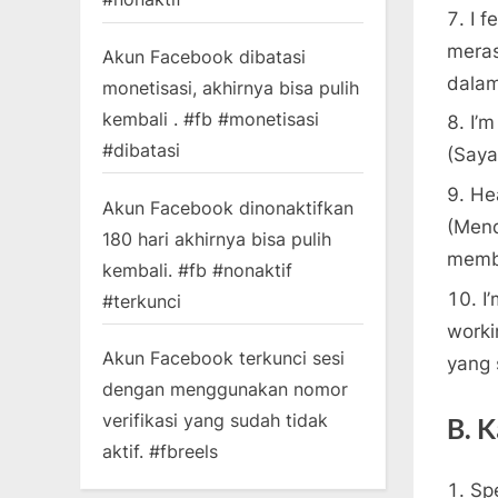
I f
meras
Akun Facebook dibatasi
dalam
monetisasi, akhirnya bisa pulih
kembali . #fb #monetisasi
I’m
#dibatasi
(Saya
He
Akun Facebook dinonaktifkan
(Mend
180 hari akhirnya bisa pulih
membu
kembali. #fb #nonaktif
I
#terkunci
worki
Akun Facebook terkunci sesi
yang 
dengan menggunakan nomor
verifikasi yang sudah tidak
B. 
aktif. #fbreels
Spe