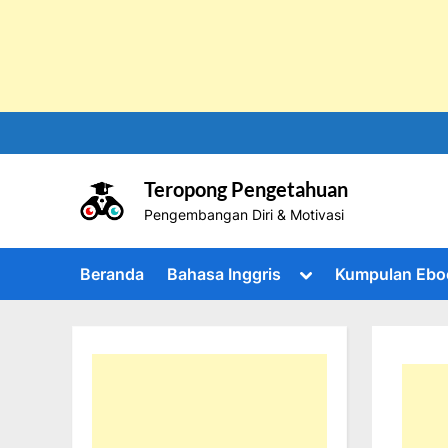
Skip
to
content
Teropong Pengetahuan
Pengembangan Diri & Motivasi
Toggle
Beranda
Bahasa Inggris
Kumpulan Ebo
sub-
menu