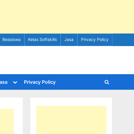
Beasiswa
Kelas Softskills
Jasa
Privacy Policy
e
Toggle
asa
Privacy Policy
Toggle
sub-
menu
search
form