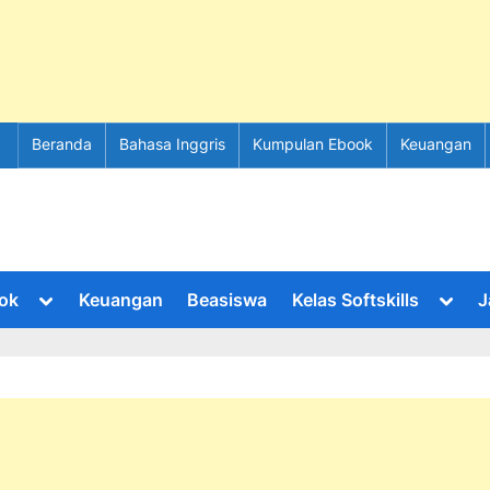
Beranda
Bahasa Inggris
Kumpulan Ebook
Keuangan
Toggle
Toggl
ok
Keuangan
Beasiswa
Kelas Softskills
J
sub-
sub-
menu
menu