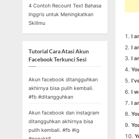
4 Contoh Recount Text Bahasa
Inggris untuk Meningkatkan
Skillmu
I 
I a
Tutorial Cara Atasi Akun
I a
Facebook Terkunci Sesi
Yo
Akun facebook ditangguhkan
I’v
akhirnya bisa pulih kembali.
I w
#fb #ditangguhkan
I a
Akun facebook dan instagram
Yo
ditangguhkan akhirnya bisa
Yo
pulih kembali. #fb #ig
Y
#nonaktif