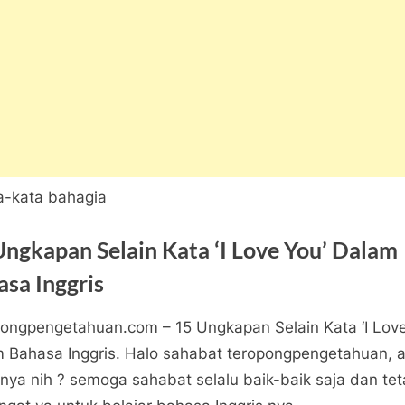
Ungkapan Selain Kata ‘I Love You’ Dalam
sa Inggris
ongpengetahuan.com – 15 Ungkapan Selain Kata ‘I Love
a
ngpengetahuan
 Bahasa Inggris. Halo sahabat teropongpengetahuan, 
pada
tar
nya nih ? semoga sahabat selalu baik-baik saja dan te
15