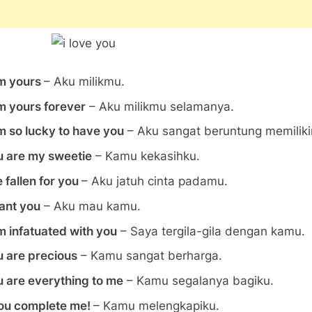
am yours
– Aku milikmu.
m yours forever
– Aku milikmu selamanya.
m so lucky to have you
– Aku sangat beruntung memilik
u are my sweetie
– Kamu kekasihku.
e fallen for you
– Aku jatuh cinta padamu.
ant you
– Aku mau kamu.
m infatuated with you
– Saya tergila-gila dengan kamu.
u are precious
– Kamu sangat berharga.
u are everything to me
– Kamu segalanya bagiku.
ou complete me!
– Kamu melengkapiku.