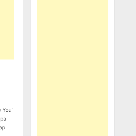
 You’
apa
tap