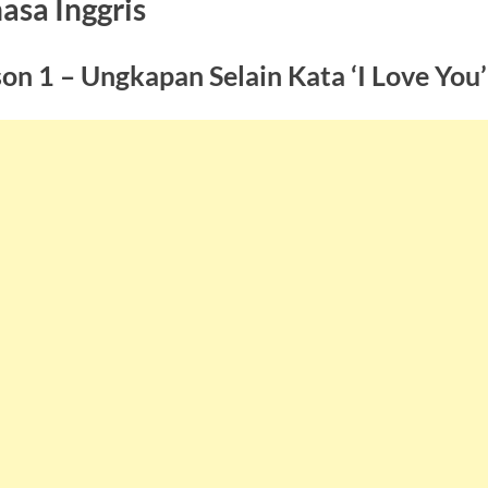
asa Inggris
on 1 – Ungkapan Selain Kata ‘I Love You’