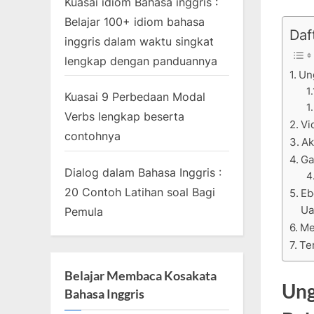
Kuasai idiom Bahasa inggris :
Belajar 100+ idiom bahasa
Daft
inggris dalam waktu singkat
lengkap dengan panduannya
Ung
Kuasai 9 Perbedaan Modal
Verbs lengkap beserta
Vi
contohnya
Ak
Ga
Dialog dalam Bahasa Inggris :
20 Contoh Latihan soal Bagi
Eb
Ua
Pemula
Me
Te
Belajar Membaca Kosakata
Ung
Bahasa Inggris