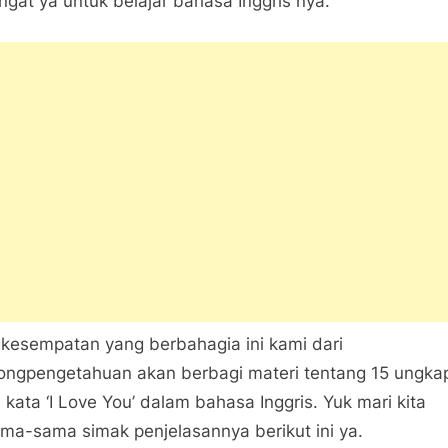
gat ya untuk belajar bahasa Inggris nya.
Ungkapan
Selain
Kata
‘I
Love
You’
Dalam
Bahasa
Inggris
kesempatan yang berbahagia ini kami dari
ongpengetahuan akan berbagi materi tentang 15 ungka
n kata ‘I Love You’ dalam bahasa Inggris. Yuk mari kita
ma-sama simak penjelasannya berikut ini ya.