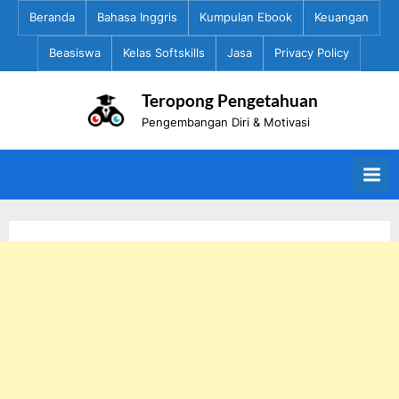
Skip
Beranda
Bahasa Inggris
Kumpulan Ebook
Keuangan
to
Beasiswa
Kelas Softskills
Jasa
Privacy Policy
content
Teropong Pengetahuan
Pengembangan Diri & Motivasi