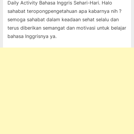
Daily Activity Bahasa Inggris Sehari-Hari. Halo
on
5,
pada
komentar
sahabat teropongpengetahuan apa kabarnya nih ?
2022
15
semoga sahabat dalam keadaan sehat selalu dan
Contoh
Kalimat
terus diberikan semangat dan motivasi untuk belajar
Daily
bahasa Inggrisnya ya.
Activity
Bahasa
Inggris
Sehari-
Hari