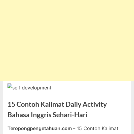
15 Contoh Kalimat Daily Activity
Bahasa Inggris Sehari-Hari
Teropongpengetahuan.com
– 15 Contoh Kalimat
Posted
By
Juni
teropongpengetahuan
Tak ada