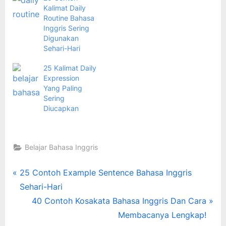
Kalimat Daily
Routine Bahasa
Inggris Sering
Digunakan
Sehari-Hari
25 Kalimat Daily
Expression
Yang Paling
Sering
Diucapkan
Belajar Bahasa Inggris
Tags:
bahasa
Navigasi
P
25 Contoh Example Sentence Bahasa Inggris
inggris
r
Sehari-Hari
pos
,
e
N
40 Contoh Kosakata Bahasa Inggris Dan Cara
belajar
v
e
Membacanya Lengkap!
bahasa