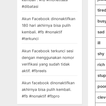
#dibatasi
tire
Akun Facebook dinonaktifkan
bus
180 hari akhirnya bisa pulih
sad
kembali. #fb #nonaktif
#terkunci
ill
Akun Facebook terkunci sesi
shy
dengan menggunakan nomor
verifikasi yang sudah tidak
rich
aktif. #fbreels
stup
Akun facebook dinonaktifkan
poo
akhirnya bisa pulih kembali.
#fb #nonaktif #fbpro
clev