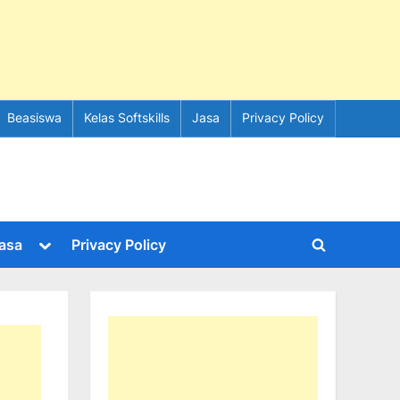
Beasiswa
Kelas Softskills
Jasa
Privacy Policy
e
Toggle
asa
Privacy Policy
Toggle
sub-
menu
search
form