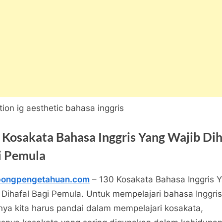
 Kosakata Bahasa Inggris Yang Wajib Dih
i Pemula
pong
pengetahuan.com
– 130 Kosakata Bahasa Inggris 
s
ngpengetahuan
 Dihafal Bagi Pemula. Untuk mempelajari bahasa Inggris
pada
tar
nya kita harus pandai dalam mempelajari kosakata,
130