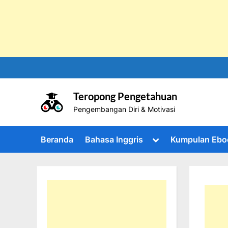
Skip
to
content
Teropong Pengetahuan
Pengembangan Diri & Motivasi
Toggle
Beranda
Bahasa Inggris
Kumpulan Ebo
sub-
menu