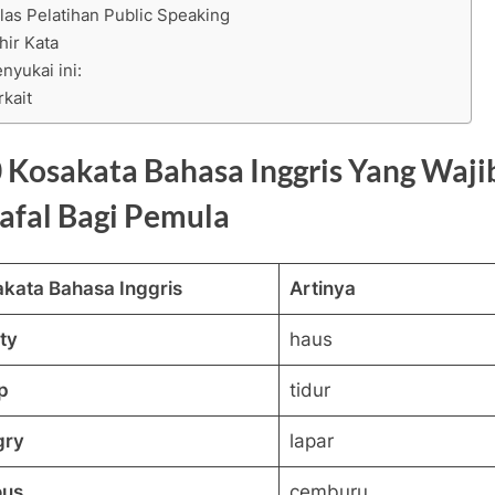
las Pelatihan Public Speaking
hir Kata
nyukai ini:
rkait
 Kosakata Bahasa Inggris Yang Waji
afal Bagi Pemula
kata Bahasa Inggris
Artinya
sty
haus
p
tidur
gry
lapar
ous
cemburu