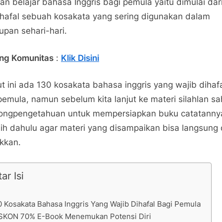
an belajar bahasa Inggris bagi pemula yaitu dimulai dar
afal sebuah kosakata yang sering digunakan dalam
upan sehari-hari.
ng Komunitas
:
Klik Disini
ut ini ada 130 kosakata bahasa inggris yang wajib dihaf
pemula, namun sebelum kita lanjut ke materi silahlan s
ongpengetahuan untuk mempersiapkan buku catatanny
bih dahulu agar materi yang disampaikan bisa langsung 
ikkan.
ar Isi
0 Kosakata Bahasa Inggris Yang Wajib Dihafal Bagi Pemula
SKON 70% E-Book Menemukan Potensi Diri