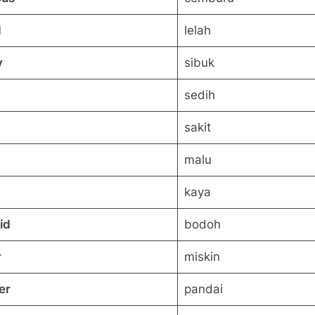
d
lelah
y
sibuk
sedih
sakit
malu
kaya
id
bodoh
r
miskin
er
pandai