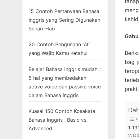
tahap
mengh
15 Contoh Pertanyaan Bahasa
kehid
Inggris yang Sering Digunakan
Sehari-Hari
Gabu
20 Contoh Pengunaan “At”
Berik
yang Wajib Kamu Ketahui
bagi 
Belajar Bahasa inggris mudah! :
terop
5 hal yang membedakan
terle
active voice dan passive voice
prakt
dalam Bahasa inggris
Daft
Kuasai 150 Contoh Kosakata
Bahasa Inggris : Basic vs.
13
Advanced
DI