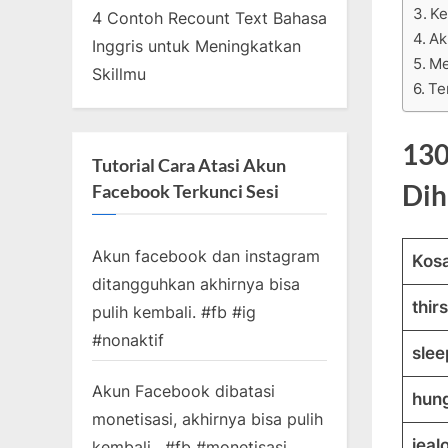
Ke
4 Contoh Recount Text Bahasa
Ak
Inggris untuk Meningkatkan
Me
Skillmu
Te
130
Tutorial Cara Atasi Akun
Dih
Facebook Terkunci Sesi
Akun facebook dan instagram
Kosa
ditangguhkan akhirnya bisa
thir
pulih kembali. #fb #ig
#nonaktif
slee
Akun Facebook dibatasi
hun
monetisasi, akhirnya bisa pulih
jeal
kembali . #fb #monetisasi