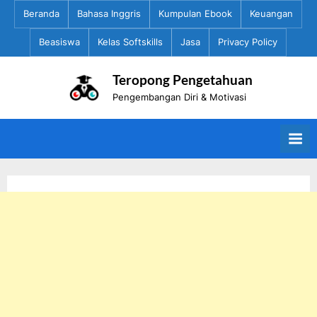
Skip
Beranda
Bahasa Inggris
Kumpulan Ebook
Keuangan
to
Beasiswa
Kelas Softskills
Jasa
Privacy Policy
content
Teropong Pengetahuan
Pengembangan Diri & Motivasi