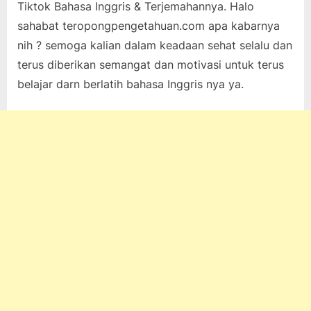
Tiktok Bahasa Inggris & Terjemahannya. Halo
on
18, 2022
pada
komentar
sahabat teropongpengetahuan.com apa kabarnya
10
nih ? semoga kalian dalam keadaan sehat selalu dan
Contoh
Ide
terus diberikan semangat dan motivasi untuk terus
Bio
belajar darn berlatih bahasa Inggris nya ya.
Tiktok
Bahasa
Inggris
&
Terjemahannya