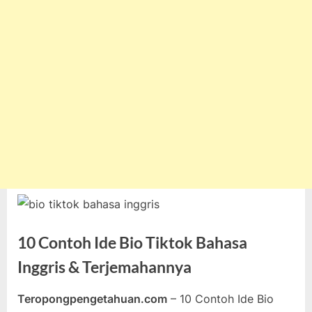
10 Contoh Ide Bio Tiktok Bahasa
Inggris & Terjemahannya
Teropongpengetahuan.com
– 10 Contoh Ide Bio
Posted
By
November
teropongpengetahuan
Tak ada