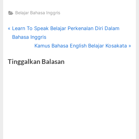
Belajar Bahasa Inggris
Tags:
bahasa
Navigasi
P
Learn To Speak Belajar Perkenalan Diri Dalam
inggris
r
Bahasa Inggris
pos
,
e
N
Kamus Bahasa English Belajar Kosakata
bio
v
e
tiktok
Tinggalkan Balasan
i
x
o
t
u
P
s
o
P
s
o
t
s
:
t
: