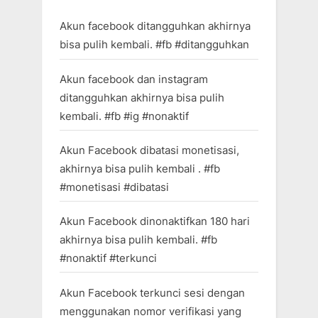
Akun facebook ditangguhkan akhirnya
bisa pulih kembali. #fb #ditangguhkan
Akun facebook dan instagram
ditangguhkan akhirnya bisa pulih
kembali. #fb #ig #nonaktif
Akun Facebook dibatasi monetisasi,
akhirnya bisa pulih kembali . #fb
#monetisasi #dibatasi
Akun Facebook dinonaktifkan 180 hari
akhirnya bisa pulih kembali. #fb
#nonaktif #terkunci
Akun Facebook terkunci sesi dengan
menggunakan nomor verifikasi yang