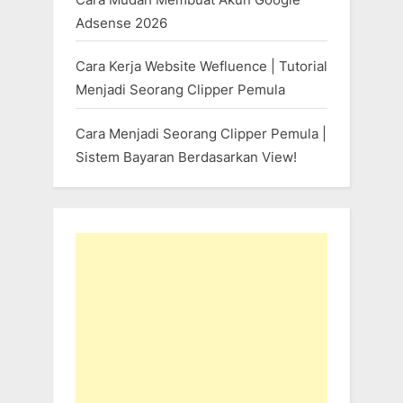
Adsense 2026
Cara Kerja Website Wefluence | Tutorial
Menjadi Seorang Clipper Pemula
Cara Menjadi Seorang Clipper Pemula |
Sistem Bayaran Berdasarkan View!