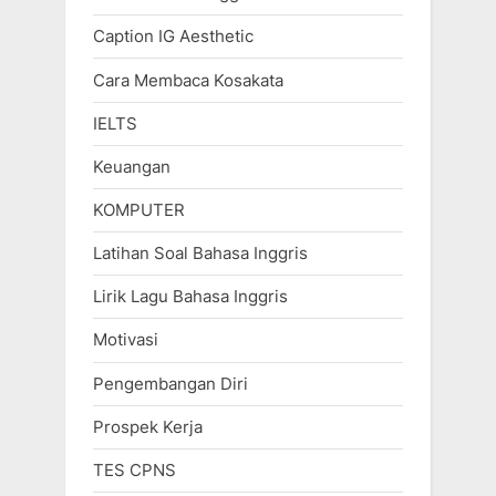
Caption IG Aesthetic
Cara Membaca Kosakata
IELTS
Keuangan
KOMPUTER
Latihan Soal Bahasa Inggris
Lirik Lagu Bahasa Inggris
Motivasi
Pengembangan Diri
Prospek Kerja
TES CPNS