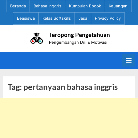
Skip
Beranda
Bahasa Inggris
Kumpulan Ebook
Keuangan
to
Beasiswa
Kelas Softskills
Jasa
Privacy Policy
content
Teropong Pengetahuan
Pengembangan Diri & Motivasi
Tag:
pertanyaan bahasa inggris