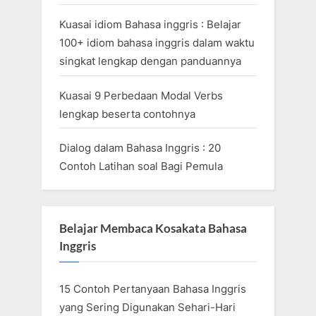
Kuasai idiom Bahasa inggris : Belajar
100+ idiom bahasa inggris dalam waktu
singkat lengkap dengan panduannya
Kuasai 9 Perbedaan Modal Verbs
lengkap beserta contohnya
Dialog dalam Bahasa Inggris : 20
Contoh Latihan soal Bagi Pemula
Belajar Membaca Kosakata Bahasa
Inggris
15 Contoh Pertanyaan Bahasa Inggris
yang Sering Digunakan Sehari-Hari