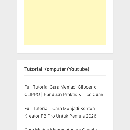
Tutorial Komputer (Youtube)
Full Tutorial Cara Menjadi Clipper di
CLIPPO | Panduan Praktis & Tips Cuan!
Full Tutorial | Cara Menjadi Konten
Kreator FB Pro Untuk Pemula 2026
Cara Mudah Membuat Akun Google