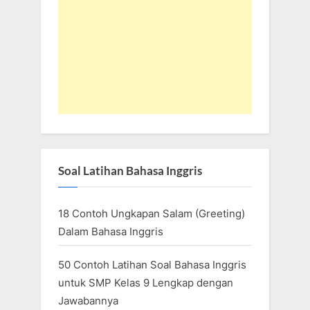
Soal Latihan Bahasa Inggris
18 Contoh Ungkapan Salam (Greeting)
Dalam Bahasa Inggris
50 Contoh Latihan Soal Bahasa Inggris
untuk SMP Kelas 9 Lengkap dengan
Jawabannya