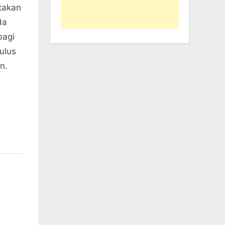
takan
da
bagi
ulus
n.