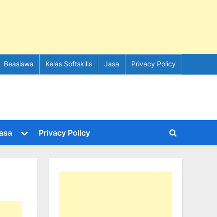
Beasiswa
Kelas Softskills
Jasa
Privacy Policy
e
Toggle
asa
Privacy Policy
Toggle
sub-
menu
search
form