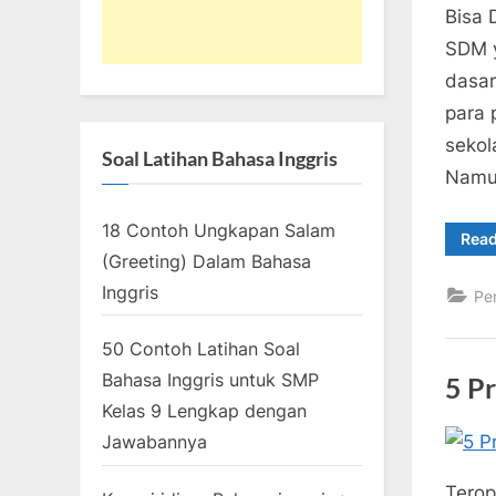
Bisa 
SDM y
dasar
para 
sekol
Soal Latihan Bahasa Inggris
Namu
18 Contoh Ungkapan Salam
Rea
(Greeting) Dalam Bahasa
Inggris
Pe
50 Contoh Latihan Soal
Bahasa Inggris untuk SMP
5 P
Kelas 9 Lengkap dengan
Jawabannya
Posted
Mei
By
2
teropo
on
24,
Komen
Terop