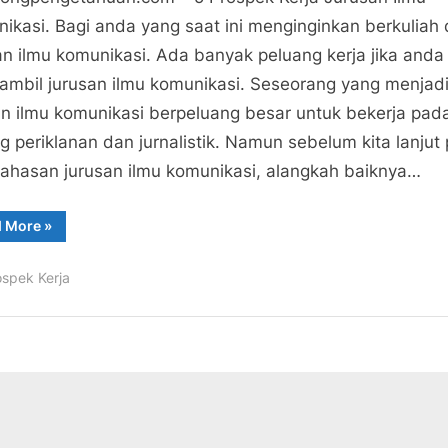
5
ikasi. Bagi anda yang saat ini menginginkan berkuliah 
Prospek
an ilmu komunikasi. Ada banyak peluang kerja jika anda
Kerja
mbil jurusan ilmu komunikasi. Seseorang yang menjad
Jurusan
an ilmu komunikasi berpeluang besar untuk bekerja pad
Ilmu
g periklanan dan jurnalistik. Namun sebelum kita lanjut
Komunikasi
hasan jurusan ilmu komunikasi, alangkah baiknya…
“5
d More
»
Prospek
Kerja
Jurusan
ospek Kerja
Ilmu
Komunikasi”