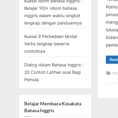
Kuasai idiom Bahasa inggris :
2021
Komun
Belajar 100+ idiom bahasa
jurus
inggris dalam waktu singkat
menga
lengkap dengan panduannya
lulus
Kuasai 9 Perbedaan Modal
bidan
Verbs lengkap beserta
pemba
contohnya
Rea
Dialog dalam Bahasa Inggris :
20 Contoh Latihan soal Bagi
Pr
Pemula
Belajar Membaca Kosakata
Bahasa Inggris