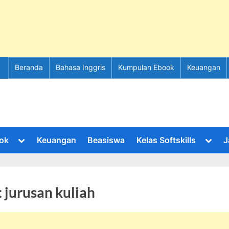
Beranda
Bahasa Inggris
Kumpulan Ebook
Keuangan
Toggle
Toggl
ok
Keuangan
Beasiswa
Kelas Softskills
J
sub-
sub-
menu
menu
:
jurusan kuliah