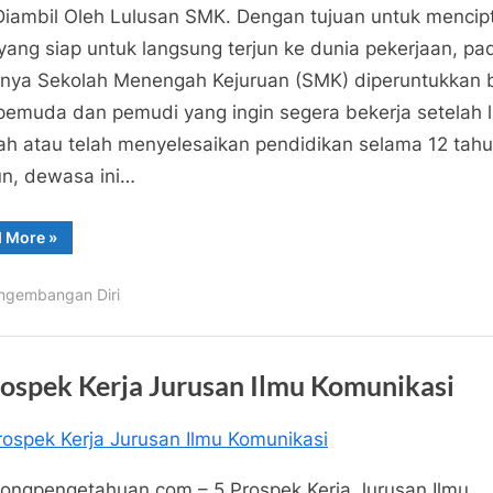
Jurusan
Diambil Oleh Lulusan SMK. Dengan tujuan untuk mencip
Kuliah
ang siap untuk langsung terjun ke dunia pekerjaan, pa
Ilmu
nya Sekolah Menengah Kejuruan (SMK) diperuntukkan 
Komputer
pemuda dan pemudi yang ingin segera bekerja setelah l
Yang
Bisa
ah atau telah menyelesaikan pendidikan selama 12 tahu
Diambil
n, dewasa ini…
Oleh
Lulusan
“7
d More
»
Jurusan
SMK
Kuliah
Ilmu
ngembangan Diri
Komputer
Yang
Bisa
Diambil
Oleh
Lulusan
rospek Kerja Jurusan Ilmu Komunikasi
SMK”
ngpengetahuan
pada
tar
ongpengetahuan.com – 5 Prospek Kerja Jurusan Ilmu