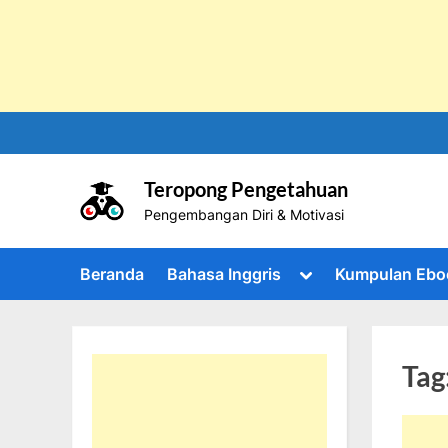
Skip
to
content
Teropong Pengetahuan
Pengembangan Diri & Motivasi
Toggle
Beranda
Bahasa Inggris
Kumpulan Ebo
sub-
menu
Tag