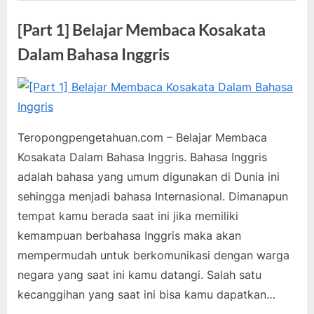
Bahasa
Inggris
[Part 1] Belajar Membaca Kosakata
Gratis”
Dalam Bahasa Inggris
Posted
By
September
teropongpengetahuan
1
on
16, 2021
pada
Komentar
[Part
Teropongpengetahuan.com – Belajar Membaca
1]
Kosakata Dalam Bahasa Inggris. Bahasa Inggris
Belajar
adalah bahasa yang umum digunakan di Dunia ini
Membaca
Kosakata
sehingga menjadi bahasa Internasional. Dimanapun
Dalam
tempat kamu berada saat ini jika memiliki
Bahasa
kemampuan berbahasa Inggris maka akan
Inggris
mempermudah untuk berkomunikasi dengan warga
negara yang saat ini kamu datangi. Salah satu
kecanggihan yang saat ini bisa kamu dapatkan…