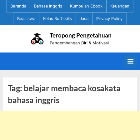
Skip
Beranda
Bahasa Inggris
Kumpulan Ebook
Keuangan
to
Beasiswa
Kelas Softskills
Jasa
Privacy Policy
content
Teropong Pengetahuan
Pengembangan Diri & Motivasi
Tag:
belajar membaca kosakata
bahasa inggris