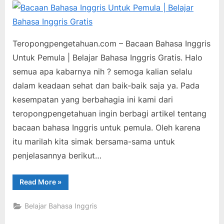
Posted
By
November
teropongpengetahuan
Tak ada
on
24, 2023
pada
komentar
Bacaan
Teropongpengetahuan.com – Bacaan Bahasa Inggris
Bahasa
Untuk Pemula | Belajar Bahasa Inggris Gratis. Halo
Inggris
semua apa kabarnya nih ? semoga kalian selalu
Untuk
Pemula
dalam keadaan sehat dan baik-baik saja ya. Pada
|
kesempatan yang berbahagia ini kami dari
Belajar
teropongpengetahuan ingin berbagi artikel tentang
Bahasa
bacaan bahasa Inggris untuk pemula. Oleh karena
Inggris
itu marilah kita simak bersama-sama untuk
Gratis
penjelasannya berikut…
“Bacaan
Read More
»
Bahasa
Inggris
Untuk
Belajar Bahasa Inggris
Pemula
|
Belajar