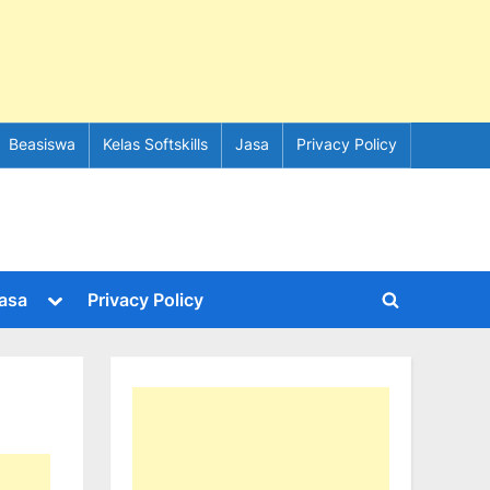
Beasiswa
Kelas Softskills
Jasa
Privacy Policy
e
Toggle
asa
Privacy Policy
Toggle
sub-
menu
search
form