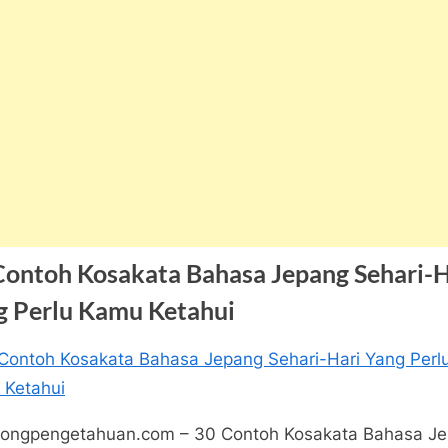
Contoh Kosakata Bahasa Jepang Sehari-H
g Perlu Kamu Ketahui
a
ngpengetahuan
pada
tar
30
ongpengetahuan.com – 30 Contoh Kosakata Bahasa J