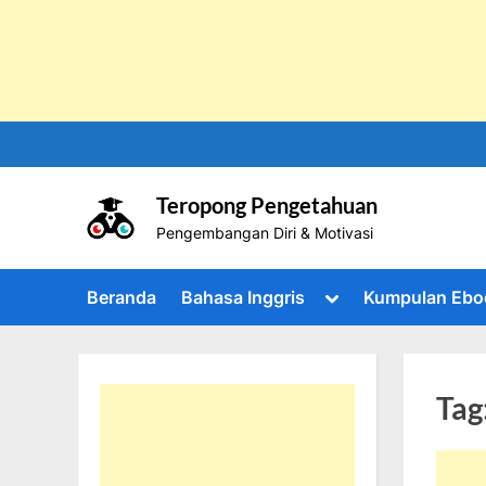
Skip
to
content
Teropong Pengetahuan
Pengembangan Diri & Motivasi
Toggle
Beranda
Bahasa Inggris
Kumpulan Ebo
sub-
menu
Tag