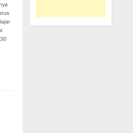
nya
erus
lajar
i
 30