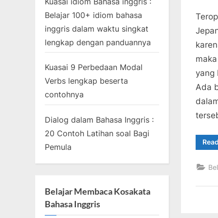
Kuasai idiom Bahasa inggris :
Posted
Juli
By
1
teropo
Belajar 100+ idiom bahasa
on
27,
Komen
Terop
2021
inggris dalam waktu singkat
Jepan
lengkap dengan panduannya
karen
maka 
Kuasai 9 Perbedaan Modal
yang 
Verbs lengkap beserta
Ada b
contohnya
dalam
terse
Dialog dalam Bahasa Inggris :
20 Contoh Latihan soal Bagi
Rea
Pemula
Be
Belajar Membaca Kosakata
Bahasa Inggris