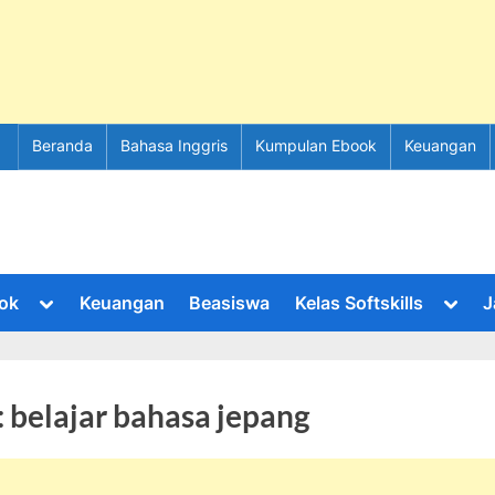
Beranda
Bahasa Inggris
Kumpulan Ebook
Keuangan
Toggle
Toggl
ok
Keuangan
Beasiswa
Kelas Softskills
J
sub-
sub-
menu
menu
:
belajar bahasa jepang