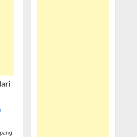
ari
epang