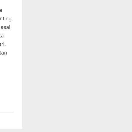
a
nting,
uasai
ta
ri.
tan