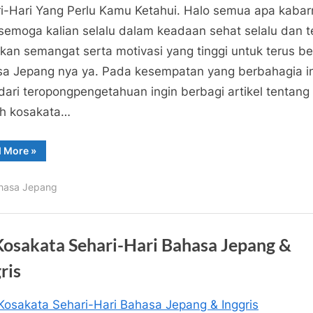
Contoh
i-Hari Yang Perlu Kamu Ketahui. Halo semua apa kabar
Kosakata
 semoga kalian selalu dalam keadaan sehat selalu dan t
Bahasa
ikan semangat serta motivasi yang tinggi untuk terus be
Jepang
a Jepang nya ya. Pada kesempatan yang berbahagia in
Sehari-
Hari
dari teropongpengetahuan ingin berbagi artikel tentang
Yang
h kosakata…
Perlu
Kamu
“30
d More
»
Contoh
Ketahui
Kosakata
Bahasa
hasa Jepang
Jepang
Sehari-
Hari
Yang
Perlu
Kamu
Kosakata Sehari-Hari Bahasa Jepang &
Ketahui”
ris