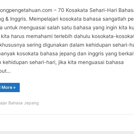
ngpengetahuan
pada
tar
ongpengetahuan.com – 70 Kosakata Sehari-Hari Bahas
70
g & Inggris. Mempelajari kosokata bahasa sangatlah pe
Kosakata
a untuk menguasai salah satu bahasa yang ingin kita k
Sehari-
kita harus memahami terlebih dahulu kosokata-kosoka
Hari
khususnya sering digunakan dalam kehidupan sehari-ha
Bahasa
anyak kosokata bahasa jepang dan inggris yang berkai
Jepang
&
 kehidupan sehari-hari, jika kita menguasai bahasa
Inggris
but…
“70
d More
»
Kosakata
Sehari-
Hari
lajar Bahasa Jepang
Bahasa
Jepang
&
Inggris”