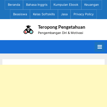
Skip
Beranda
Bahasa Inggris
Kumpulan Ebook
Keuangan
to
Beasiswa
Kelas Softskills
Jasa
Privacy Policy
content
Teropong Pengetahuan
Pengembangan Diri & Motivasi