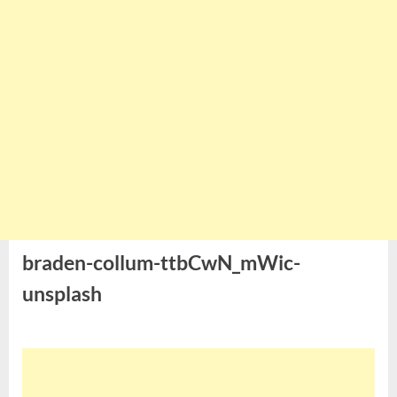
braden-collum-ttbCwN_mWic-
unsplash